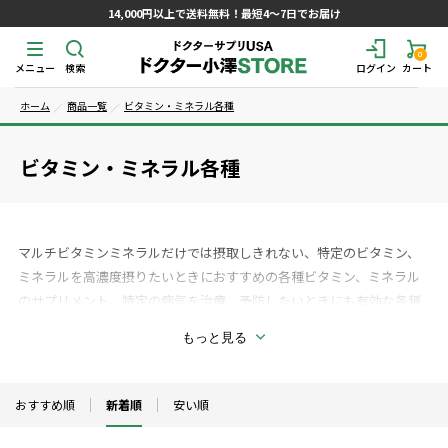
14,000円以上で送料無料！最短4～7日でお届け
0
メニュー
検索
ログイン
カート
ホーム
商品一覧
ビタミン・ミネラル各種
ビタミン・ミネラル各種
マルチビタミンミネラルだけでは摂取しきれない、特定のビタミン、
ミネラルを高濃度摂りたいときにおすすめの各種ビタミン、ミネラル
のサプリメント。特定の病気を治療、予防したいときにも有効な各種
高濃度ビタミン、ミネラルを選別しました。また薬を長期間処方して
もっと見る
いる方は特定の栄養素が不足することがよく知られていますが、これ
らのビタミン、ミネラルは補給しなければ体に保存されていた貯蔵分
から徐々に放出され、枯渇していきます。そして新しい病気の原因と
おすすめ順
新着順
安い順
なりうることもあります。すべてのビタミン、ミネラルは同じではあり
ません。原料、製造過程により効果に明らかな違いあります。当店で