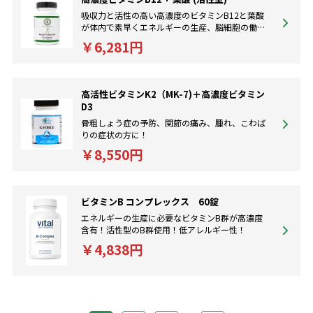
吸収力と活性の高い高濃度のビタミンB12と葉酸
が体内で素早くエネルギーの生産、脳細胞の働き
を高めます。
￥6,281円
高活性ビタミンK2（MK-7)＋高濃度ビタミン
D3
骨粗しょう症の予防、関節の痛み、腫れ、こわば
りの症状の方に！
￥8,550円
ビタミンB コンプレックス 60錠
エネルギーの生産に必要なビタミンB群が高濃度
含有！活性型のB群使用！低アレルギー性！
￥4,838円