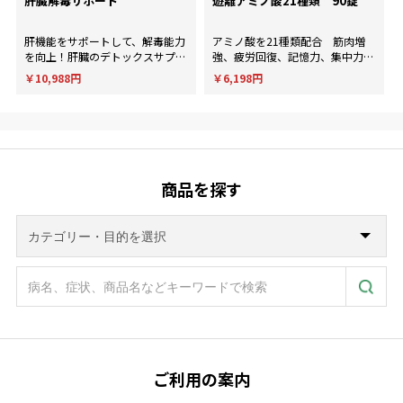
肝臓解毒サポート
遊離アミノ酸21種類 90錠
肝機能をサポートして、解毒能力
アミノ酸を21種類配合 筋肉増
を向上！肝臓のデトックスサプリ
強、疲労回復、記憶力、集中力、
メント。
判断力など様々な用途に使用され
￥10,988円
￥6,198円
ます。
商品を探す
ご利用の案内