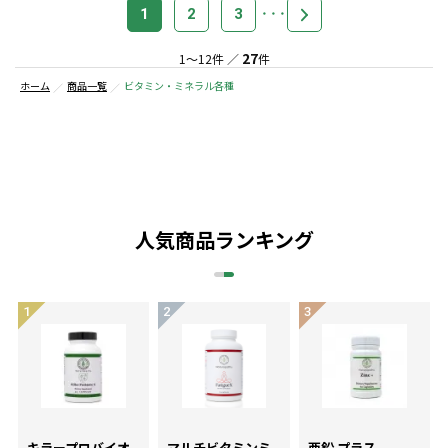
1
2
3
27
1～12件 ／
件
ホーム
商品一覧
ビタミン・ミネラル各種
人気商品ランキング
キラープロバイオ
マルチビタミンミ
亜鉛 プラス