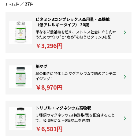
27
1～12件 ／
件
販売している各種ビタミン、ミネラルは世界最高峰のクオリティーと
品質を保証いたします。
ビタミンBコンプレックス高用量・高機能
（低アレルギータイプ） 30錠
単なる栄養補給を超え、ストレス社会に立ち向か
うための“守り”と“攻め”を担うビタミンBを配
合。 体感を求める方におすすめ。
￥3,296円
脳マグ
脳の働きに特化したマグネシウムで脳のアンチエ
イジング！
￥8,970円
トリプル・マグネシウム高吸収
３種類のマグネシウム(特許取得)を配合すること
で、吸収率が２－9倍以上を達成!
￥6,581円