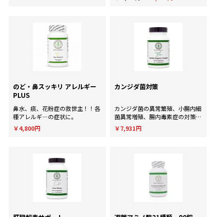
床経験にもとづいた個別のアドバ
イスが欲しい方に。
のど・鼻スッキリ アレルギー
カンジダ菌対策
PLUS
鼻水、痰、花粉症の救世主！！各
カンジダ菌の異常繁殖、小腸内細
種アレルギ―の症状に。
菌異常増殖、腸内毒素症の対策
に！
￥4,800円
￥7,931円