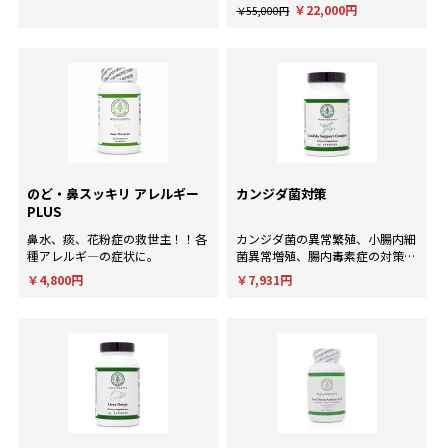
による一般的な回答ではなく、臨
￥22,000円
￥55,000円
床経験にもとづいた個別のアドバ
イスが欲しい方に。
のど・鼻スッキリ アレルギー
カンジダ菌対策
PLUS
鼻水、痰、花粉症の救世主！！各
カンジダ菌の異常繁殖、小腸内細
種アレルギ―の症状に。
菌異常増殖、腸内毒素症の対策
に！
￥4,800円
￥7,931円