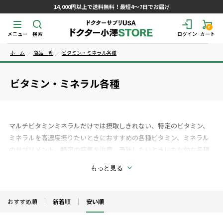
14,000円以上で送料無料！最短4～7日でお届け
0
メニュー
検索
ログイン
カート
ホーム
商品一覧
ビタミン・ミネラル各種
ビタミン・ミネラル各種
マルチビタミンミネラルだけでは摂取しきれない、特定のビタミン、
ミネラルを高濃度摂りたいときにおすすめの各種ビタミン、ミネラル
のサプリメント。特定の病気を治療、予防したいときにも有効な各種
高濃度ビタミン、ミネラルを選別しました。また薬を長期間処方して
もっと見る
いる方は特定の栄養素が不足することがよく知られていますが、これ
らのビタミン、ミネラルは補給しなければ体に保存されていた貯蔵分
から徐々に放出され、枯渇していきます。そして新しい病気の原因と
おすすめ順
新着順
安い順
なりうることもあります。すべてのビタミン、ミネラルは同じではあり
ません。原料、製造過程により効果に明らかな違いあります。当店で