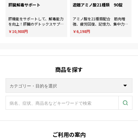
肝臓解毒サポート
遊離アミノ酸21種類 90錠
肝機能をサポートして、解毒能力
アミノ酸を21種類配合 筋肉増
を向上！肝臓のデトックスサプリ
強、疲労回復、記憶力、集中力、
メント。
判断力など様々な用途に使用され
￥10,988円
￥6,198円
ます。
商品を探す
ご利用の案内