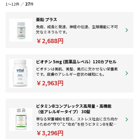
27
1～12件 ／
件
販売している各種ビタミン、ミネラルは世界最高峰のクオリティーと
品質を保証いたします。
亜鉛 プラス
免疫、成長と発達、神経の伝達、生殖機能に不可
欠なミネラルです。
￥2,688円
ビオチン 5mg (医薬品レベル）120カプセル
ビオチンは美肌、美髪、美爪に欠かせない栄養素
です。皮膚のアレルギー症状の緩和にも。
￥2,963円
ビタミンBコンプレックス高用量・高機能
（低アレルギータイプ） 30錠
単なる栄養補給を超え、ストレス社会に立ち向か
うための“守り”と“攻め”を担うビタミンBを配
合。 体感を求める方におすすめ。
￥3,296円