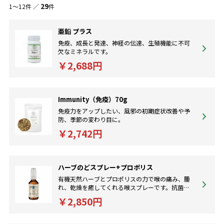
増やしたり白血球の効率を高めるにはハーブやビタミン、ミネラルを
29
1～12件 ／
件
組み合わせるサプリメントが効果的です。
亜鉛 プラス
免疫、成長と発達、神経の伝達、生殖機能に不可
欠なミネラルです。
￥2,688円
Immunity（免疫）70g
免疫力をアップしたい、風邪の初期症状改善や予
防、季節の変わり目に。
￥2,742円
ハーブのどスプレー+プロポリス
有機天然ハーブとプロポリスの力で喉の痛み、腫
れ、乾燥を癒してくれる喉スプレーです。抗菌、
免疫アップに。
￥2,850円