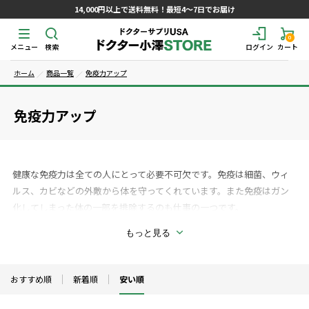
14,000円以上で送料無料！最短4～7日でお届け
0
メニュー
検索
ログイン
カート
ホーム
商品一覧
免疫力アップ
免疫力アップ
健康な免疫力は全ての人にとって必要不可欠です。免疫は細菌、ウィ
ルス、カビなどの外敵から体を守ってくれています。また免疫はガン
化してしまった体の一部を排除するのも仕事の一つです。
もっと見る
免疫力をアップさせるには総合的にアプローチする必要があります。
最適な栄養素、ストレスの減少、胃腸環境を整える、デトックス、ホ
ルモンバランスを整えることで免疫力を高めることが可能です。免疫
おすすめ順
新着順
安い順
力をアップさせるには基礎代謝を高めることも重要です。白血球は免
疫力の要で病原菌やがん細胞に攻撃を与えるのが働きです。白血球を