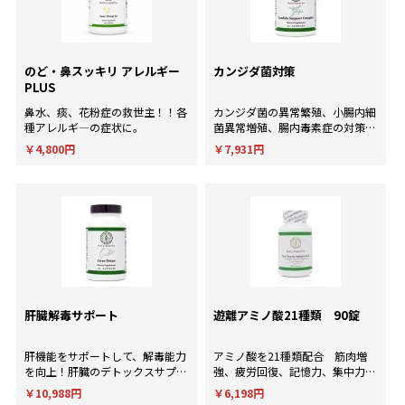
のど・鼻スッキリ アレルギー
カンジダ菌対策
PLUS
鼻水、痰、花粉症の救世主！！各
カンジダ菌の異常繁殖、小腸内細
種アレルギ―の症状に。
菌異常増殖、腸内毒素症の対策
に！
￥4,800円
￥7,931円
肝臓解毒サポート
遊離アミノ酸21種類 90錠
肝機能をサポートして、解毒能力
アミノ酸を21種類配合 筋肉増
を向上！肝臓のデトックスサプリ
強、疲労回復、記憶力、集中力、
メント。
判断力など様々な用途に使用され
￥10,988円
￥6,198円
ます。