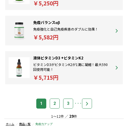
￥5,250円
免疫バランスαβ
免疫強化と自己免疫疾患のダブルに効果！
￥5,582円
液体ビタミンD3 +ビタミンK2
ビタミンD3がビタミンK2が1滴に凝縮！最大590
回使用可能！
￥5,715円
1
2
3
29
1～12件 ／
件
ホーム
商品一覧
免疫力アップ