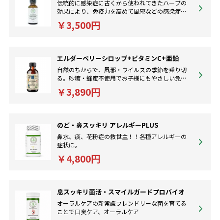
伝統的に感染症に古くから使われてきたハーブの
効果により、免疫力を高めて風邪などの感染症を
より早く回復させてくれるフォーミュラです。
￥3,500円
エルダーベリーシロップ+ビタミンC+亜鉛
自然のちからで、風邪・ウイルスの季節を乗り切
る。砂糖・蜂蜜不使用でお子様にもやさしい免疫
サポート。
￥3,890円
のど・鼻スッキリ アレルギーPLUS
鼻水、痰、花粉症の救世主！！各種アレルギ―の
症状に。
￥4,800円
息スッキリ菌活・スマイルガードプロバイオ
オーラルケアの新常識フレンドリーな菌を育てる
ことで口臭ケア、オーラルケア