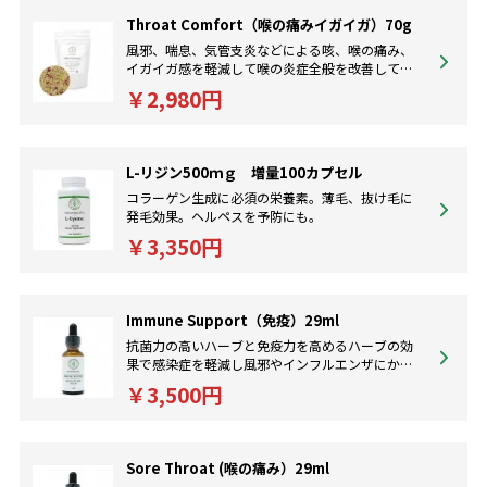
Throat Comfort（喉の痛みイガイガ）70g
風邪、喘息、気管支炎などによる咳、喉の痛み、
イガイガ感を軽減して喉の炎症全般を改善してく
れます。免疫効果をアップさせて風邪の早い回復
￥2,980円
にも。
L-リジン500ｍｇ 増量100カプセル
コラーゲン生成に必須の栄養素。薄毛、抜け毛に
発毛効果。ヘルペスを予防にも。
￥3,350円
Immune Support（免疫）29ml
抗菌力の高いハーブと免疫力を高めるハーブの効
果で感染症を軽減し風邪やインフルエンザにかか
りにくくしてくれるハーブフォーミュラです。
￥3,500円
Sore Throat (喉の痛み）29ml