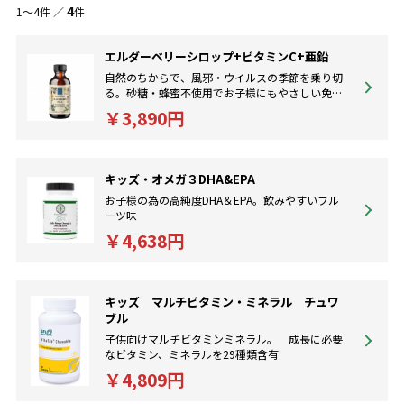
4
1～4件 ／
件
エルダーベリーシロップ+ビタミンC+亜鉛
自然のちからで、風邪・ウイルスの季節を乗り切
る。砂糖・蜂蜜不使用でお子様にもやさしい免疫
サポート。
￥3,890円
キッズ・オメガ３DHA&EPA
お子様の為の高純度DHA＆EPA。飲みやすいフル
ーツ味
￥4,638円
キッズ マルチビタミン・ミネラル チュワ
ブル
子供向けマルチビタミンミネラル。 成長に必要
なビタミン、ミネラルを29種類含有
￥4,809円