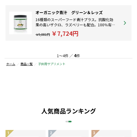
オーガニック青汁 グリーン＆レッズ
16種類のスーパーフード青汁プラス。抗酸化効
果の高いザクロ、ラズベリーも配合。100％有機
栽培！
￥7,724円
￥9,081円
4
1～4件 ／
件
ホーム
商品一覧
子供用サプリメント
人気商品ランキング