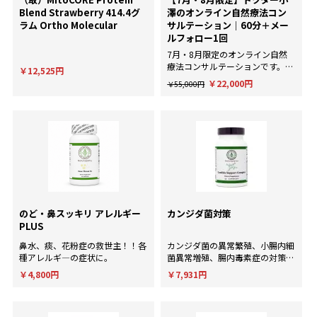
Blend Strawberry 414.4グ
澤のオンライン自然療法コン
ラム Ortho Molecular
サルテーション｜60分＋メー
ルフォロー1回
7月・8月限定のオンライン自然
療法コンサルテーションです。AI
￥12,525円
による一般的な回答ではなく、臨
￥22,000円
￥55,000円
床経験にもとづいた個別のアドバ
イスが欲しい方に。
のど・鼻スッキリ アレルギー
カンジダ菌対策
PLUS
鼻水、痰、花粉症の救世主！！各
カンジダ菌の異常繁殖、小腸内細
種アレルギ―の症状に。
菌異常増殖、腸内毒素症の対策
に！
￥4,800円
￥7,931円