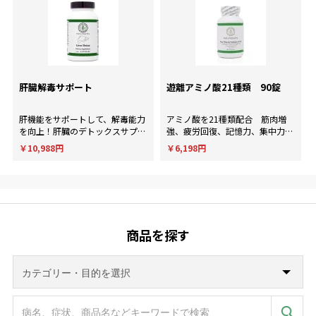
肝臓解毒サポート
遊離アミノ酸21種類 90錠
肝機能をサポートして、解毒能力
アミノ酸を21種類配合 筋肉増
を向上！肝臓のデトックスサプリ
強、疲労回復、記憶力、集中力、
メント。
判断力など様々な用途に使用され
￥10,988円
￥6,198円
ます。
商品を探す