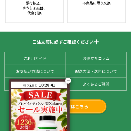
銀行振込、
不良品に限り交換
ゆうちょ振替、
代金引換
ご注文前に必ずご確認ください
ご利用ガイド
お役立ちコラム
お支払い方法について
配送方法・送料について
お客様の声
よくあるご質問
2
10:28:41
残り
日と
お問い合わせはこちら