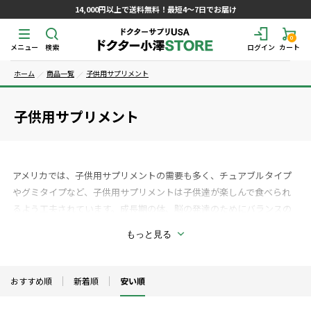
14,000円以上で送料無料！最短4～7日でお届け
0
メニュー
検索
ログイン
カート
ホーム
商品一覧
子供用サプリメント
子供用サプリメント
アメリカでは、子供用サプリメントの需要も多く、チュアブルタイプ
やグミタイプなど、子供用サプリメントは子供達が楽しんで食べられ
るよう工夫されています。成長期の体、脳の発達のためにバランスの
よい食生活は必須ですが、好き嫌いの多く、栄養が偏りがちなお子さ
もっと見る
んの栄養補助としてサプリメントを活用するのも一つの方法です。 お
子さんの口に入るものだから、厳選された材料、人口甘味料や合成着
色料を使用しない商品など、常に安心できる原材料を使用した子供用
おすすめ順
新着順
安い順
サプリメントを取り揃えています。