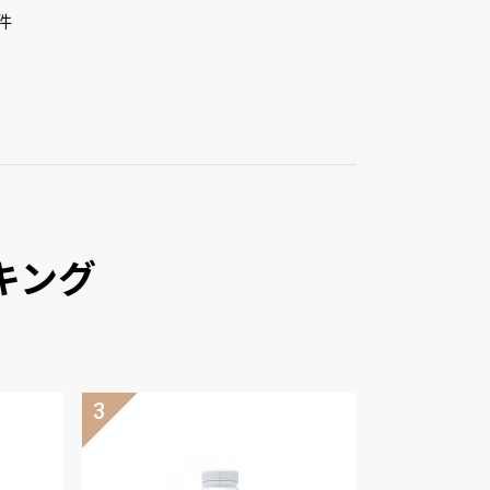
件
キング