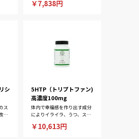
￥7,838円
ー性！
グリシ
5HTP（トリプトファン)
高濃度100mg
のス
体内で幸福感を作り出す成分
改善
によりイライラ、うつ、スト
レスを改善します。
￥10,613円