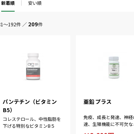
新着順
安い順
209
81～192件 ／
件
パンテチン（ビタミン
亜鉛 プラス
B5）
免疫、成長と発達、神経
コレステロール、中性脂肪を
達、生殖機能に不可欠な
下げる特別なビタミンB５
ラルです。