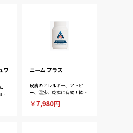
ュワ
ニーム プラス
皮膚のアレルギー、アトピ
ム
ー、湿疹、乾癬に有効！体の
血中
中からデトックス。
上昇
￥7,980円