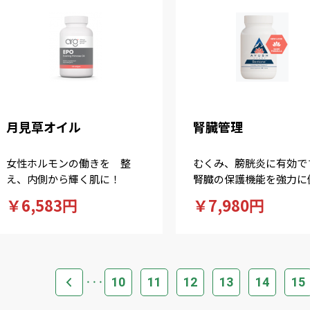
月見草オイル
腎臓管理
女性ホルモンの働きを 整
むくみ、膀胱炎に有効で
え、内側から輝く肌に！
腎臓の保護機能を強力に
進！
￥6,583円
￥7,980円
10
11
12
13
14
15