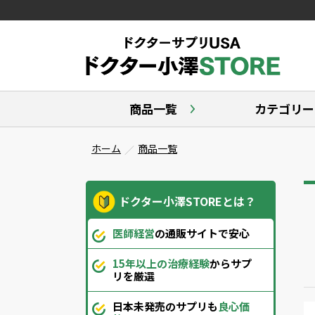
商品一覧
カテゴリー
ホーム
商品一覧
ドクター小澤STOREとは？
医師経営
の通販サイトで安心
15年以上の治療経験
からサプ
リを厳選
日本未発売のサプリも
良心価