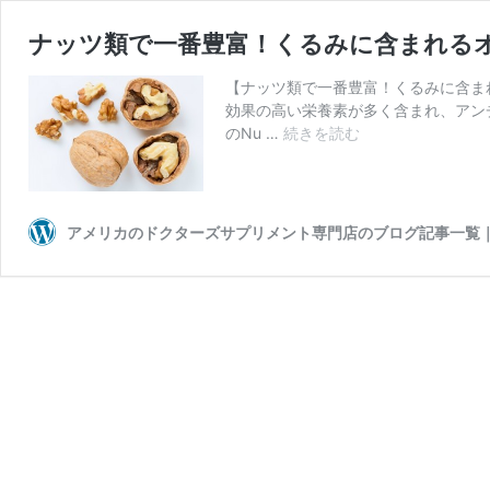
ナッツ類で一番豊富！くるみに含まれる
【ナッツ類で一番豊富！くるみに含ま
効果の高い栄養素が多く含まれ、アン
ナ
のNu …
続きを読む
ッ
ツ
類
で
アメリカのドクターズサプリメント専門店のブログ記事一覧｜
一
番
豊
富！
く
る
み
に
含
ま
れ