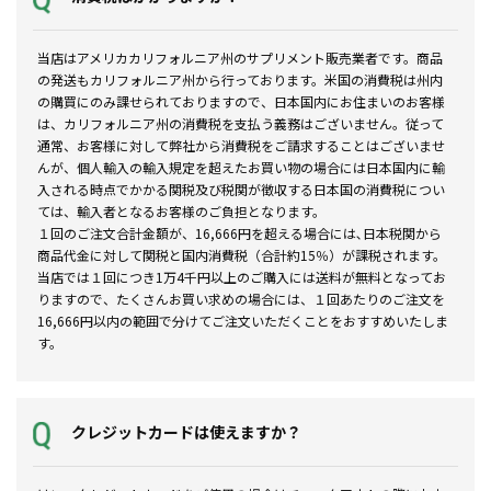
当店はアメリカカリフォルニア州のサプリメント販売業者です。商品
の発送もカリフォルニア州から行っております。米国の消費税は州内
の購買にのみ課せられておりますので、日本国内にお住まいのお客様
は、カリフォルニア州の消費税を支払う義務はございません。従って
通常、お客様に対して弊社から消費税をご請求することはございませ
んが、個人輸入の輸入規定を超えたお買い物の場合には日本国内に輸
入される時点でかかる関税及び税関が徴収する日本国の消費税につい
ては、輸入者となるお客様のご負担となります。
１回のご注文合計金額が、16,666円を超える場合には､日本税関から
商品代金に対して関税と国内消費税（合計約15％）が課税されます。
当店では１回につき1万4千円以上のご購入には送料が無料となってお
りますので、たくさんお買い求めの場合には、１回あたりのご注文を
16,666円以内の範囲で分けてご注文いただくことをおすすめいたしま
す。
クレジットカードは使えますか？