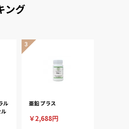
キング
ラル
亜鉛 プラス
セル
￥2,688円