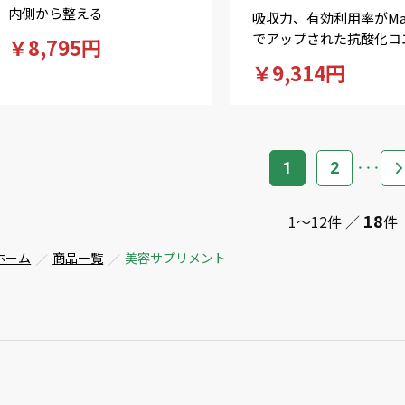
内側から整える
吸収力、有効利用率がMa
でアップされた抗酸化コ
￥8,795円
ザイムQ10!
￥9,314円
1
2
18
1～12件 ／
件
ホーム
商品一覧
美容サプリメント