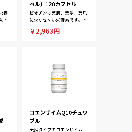
ベル）120カプセル
栄養
ビオチンは美肌、美髪、美爪
効
に欠かせない栄養素です。皮
。
膚のアレルギー症状の緩和に
￥2,963円
も。
コエンザイムQ10チュワ
成
ブル
天然タイプのコエンザイム