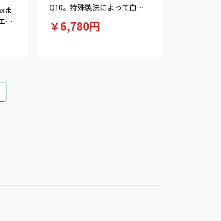
Q10。特殊製法によって血中
xま
コエンザイムQ10濃度の上昇
エン
￥6,780円
が認められた製品です。