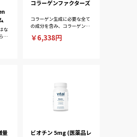
コラーゲンファクターズ
en
コラーゲン生成に必要な全て
ム
の成分を含み、コラーゲンの
はな
生成を促してハリのあるお肌
￥6,338円
られ
に。
す
匂い
増量
ビオチン 5mg (医薬品レ