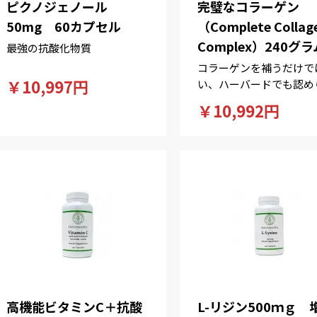
ピクノジェノール
完璧なコラーゲン
50mg 60カプセル
（Complete Collag
Complex）240グラ
最強の抗酸化物質
コラーゲンを補うだけで
￥10,997円
い、ハーバードでも認め
た「コラーゲンを生み出
￥10,992円
力！」コラーゲン独自の
がないから飲みやすい。
高機能ビタミンC＋抗酸
L-リジン500ｍｇ 