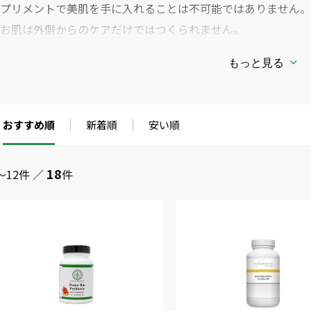
サプリメントで美肌を手に入れることは不可能ではありません。
るお肌は外側からのケアだけではつくられません。
＜サプリメントで美肌を手にいれるために＞
もっと見る
・年齢を重ねるごとに遅くなるターンオーバー（新陳代謝）を促
└ビタミン、ミネラルなど
・皮膚の内側にある基底細胞に潤いのもととなる栄養を与えてあ
おすすめ順
新着順
安い順
└月見草サプリメント、オメガ３、ビタミンEなど
・弾力のある肌を目指すにはコラーゲンの生成を促す。
18
～12件 ／
件
ビタミンC など
・くすみの原因となるメラニンの生成を抑える。
└ビタミンC、抗酸化物質など
これらの基本となる美肌サプリメントに加えて活性酸素の影響や
別にサプリメントを摂取することで、美しく健康な肌を手にいれ
れやすくなるよう、ストレスや睡眠不足など生活習慣にも気をつ