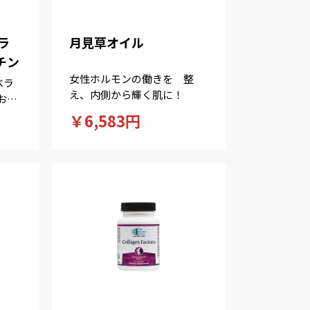
ラ
月見草オイル
チン
女性ホルモンの働きを 整
ベラ
え、内側から輝く肌に！
お肌
￥6,583円