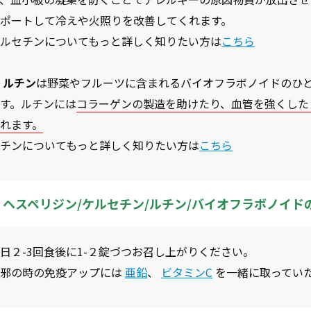
サポートして冷えや火照りを改善してくれます。
ケルセチンについてもっと詳しく知りたい方は
こちら
 ルチン
は野菜やフルーツに含まれるバイオフラボノイドのひ
す。ルチンには
コラーゲンの製造を助けたり、血管を強くした
れます。
ルチンについてもっと詳しく知りたい方は
こちら
ヘスペリジン/ケルセチン/ルチン/バイオフラボノイ
日２-3回食後に1-２錠づつお召し上がりください。
風邪の時の免疫アップには
亜鉛
、
ビタミンC
を一緒に取ってい