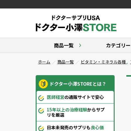
商品一覧
カテゴリー
ホーム
商品一覧
ビタミン・ミネラル各種
,
ドクター小澤STOREとは？
医師経営
の通販サイトで安心
15年以上の治療経験
からサプ
リを厳選
日本未発売のサプリも
良心価