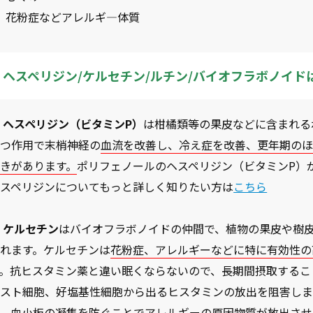
花粉症などアレルギ―体質
ヘスペリジン/ケルセチン/ルチン/バイオフラボノイ
 ヘスペリジン（ビタミンP）
は柑橘類等の果皮などに含まれる
保つ作用で末梢神経の
血流を改善し、冷え症を改善、更年期の
きがあります。
ポリフェノールのヘスペリジン（ビタミンP）
ヘスペリジンについてもっと詳しく知りたい方は
こちら
 ケルセチン
はバイオフラボノイドの仲間で、植物の果皮や樹
られます。ケルセチンは
花粉症、アレルギーなどに特に有効性の
す。抗ヒスタミン薬と違い眠くならないので、長期間摂取するこ
マスト細胞、好塩基性細胞から出るヒスタミンの放出を阻害しま
き、血小板の凝集を防ぐことでアレルギーの原因物質が放出させ