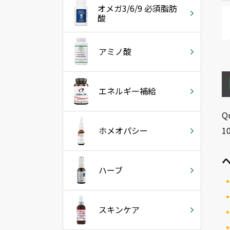
オメガ3/6/9 必須脂肪
酸
アミノ酸
エネルギー補給
Qu
1
ホメオパシー
ハーブ
スキンケア