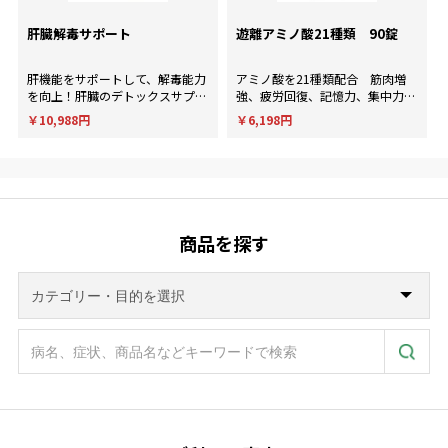
肝臓解毒サポート
遊離アミノ酸21種類 90錠
肝機能をサポートして、解毒能力
アミノ酸を21種類配合 筋肉増
を向上！肝臓のデトックスサプリ
強、疲労回復、記憶力、集中力、
メント。
判断力など様々な用途に使用され
￥10,988円
￥6,198円
ます。
商品を探す