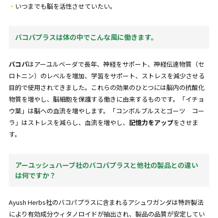
いつまでも脳を活性させていたい。
バコパプラスは体の中でこんな風に働きます。
バコパ
はアーユルベーダで長年、神経をサポート、神経伝達物質（セ
ロトニン）のレベルを増加、学習をサポート、ストレスを減少させる
目的で使用されてきました。これらの効果のひとつには脳内の抗酸化
物質を増やし、脳細胞を保護する働きに由来するものです。「イチョ
ウ葉」は脳への血流を増やします。「コンボルブルスとゴーツ コー
ラ」はストレスを減らし、血流を増やし、
記憶力をアップ
をさせま
す。
アーユッシュハーブ社のバコパプラスと他社の製品との違い
は何ですか？
Ayush Herbs社のバコパプラスに含まれるアシュワガンダは特許製法
により有効成分ウィタノロイドが抽出され、製品の品質が安定してい