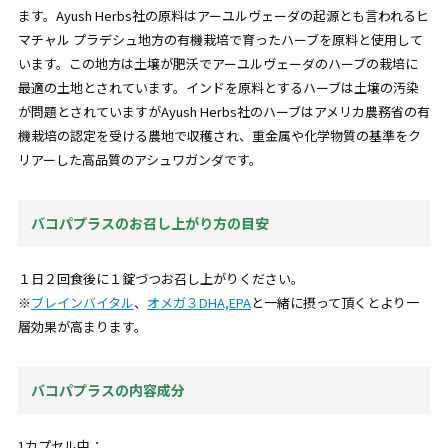
ます。Ayush Herbs社の原料はアーユルヴェーダの起源とも言われるヒ
マチャル プラデシュ地方の有機栽培で育ったハーブを原料と使用して
います。この地方は土壌が肥沃でアーユルヴェーダのハーブの栽培に
最適の土地とされています。インドを原料とするハーブは土壌の汚染
が問題とされていますがAyush Herbs社のハーブはアメリカ農務省の有
機栽培の認定を受ける農地で収穫され、重金属や化学物質の基準をク
リアーした高品質のアシュワガンダです。
バコパプラスのお召し上がり方の目安
１日２回食後に１錠づつお召し上がりください。
※
ブレインバイタル
、
オメガ３DHA,EPA
と一緒に摂って頂くとより一
層効果が高まります。
バコパプラスの内容成分
1カプセル中：