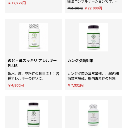
療法コンサルテーションです。AI
￥12,525円
による一般的な回答ではなく、臨
￥22,000円
￥55,000円
床経験にもとづいた個別のアドバ
イスが欲しい方に。
のど・鼻スッキリ アレルギー
カンジダ菌対策
PLUS
鼻水、痰、花粉症の救世主！！各
カンジダ菌の異常繁殖、小腸内細
種アレルギ―の症状に。
菌異常増殖、腸内毒素症の対策
に！
￥4,800円
￥7,931円