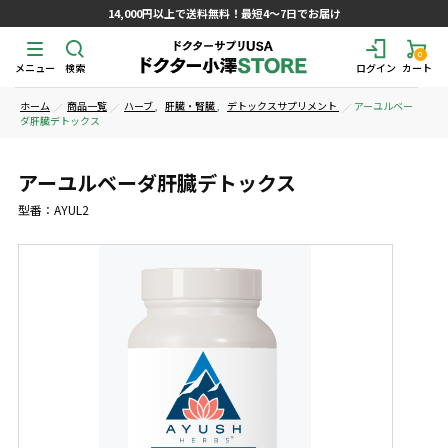
14,000円以上で送料無料！最短4～7日でお届け
0
メニュー
検索
ログイン
カート
ホーム
商品一覧
ハーブ
,
肝臓・腎臓
,
デトックスサプリメント
アーユルベー
ダ肝臓デトックス
アーユルベーダ肝臓デトックス
型番：AYUL2