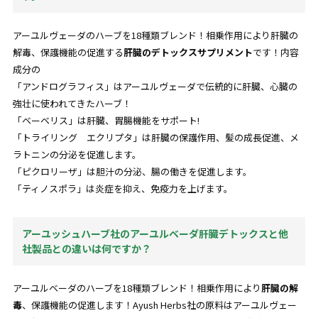
アーユルヴェーダのハーブを18種類ブレンド！相乗作用により肝臓の
解毒、保護機能の促進する
肝臓のデトックスサプリメント
です！内容
成分の
「アンドログラフィス」はアーユルヴェーダで伝統的に肝臓、心臓の
強壮に使われてきたハーブ！
「ベーベリス」は肝臓、胃腸機能をサポート!
「トライリング エクリプタ」は肝臓の保護作用、髪の成長促進、メ
ラトニンの分泌を促進します。
「ピクロリーザ」は胆汁の分泌、腸の働きを促進します。
「ティノスポラ」は炎症を抑え、免疫力を上げます。
アーユッシュハーブ社のアーユルベーダ肝臓デトックスと他
社製品との違いは何ですか？
アーユルベーダのハーブを18種類ブレンド！相乗作用により
肝臓の解
毒
、保護機能の促進します！Ayush Herbs社の原料はアーユルヴェー