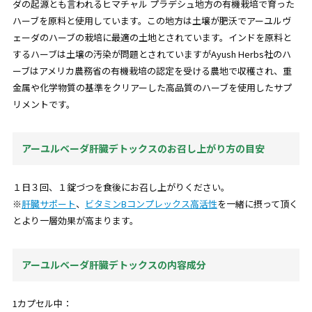
ダの起源とも言われるヒマチャル プラデシュ地方の有機栽培で育った
ハーブを原料と使用しています。この地方は土壌が肥沃でアーユルヴ
ェーダのハーブの栽培に最適の土地とされています。インドを原料と
するハーブは土壌の汚染が問題とされていますがAyush Herbs社のハ
ーブはアメリカ農務省の有機栽培の認定を受ける農地で収穫され、重
金属や化学物質の基準をクリアーした高品質のハーブを使用したサプ
リメントです。
アーユルベーダ肝臓デトックスのお召し上がり方の目安
１日３回、１錠づつを食後にお召し上がりください。
※
肝臓サポート
、
ビタミンBコンプレックス高活性
を一緒に摂って頂く
とより一層効果が高まります。
アーユルベーダ肝臓デトックスの内容成分
1カプセル中：