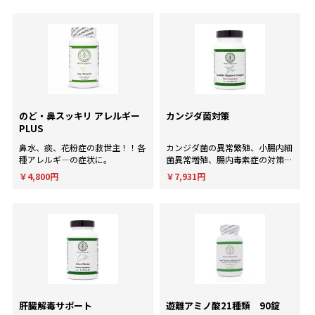
イスが欲しい方に。
のど・鼻スッキリ アレルギー
カンジダ菌対策
PLUS
鼻水、痰、花粉症の救世主！！各
カンジダ菌の異常繁殖、小腸内細
種アレルギ―の症状に。
菌異常増殖、腸内毒素症の対策
に！
￥4,800円
￥7,931円
肝臓解毒サポート
遊離アミノ酸21種類 90錠