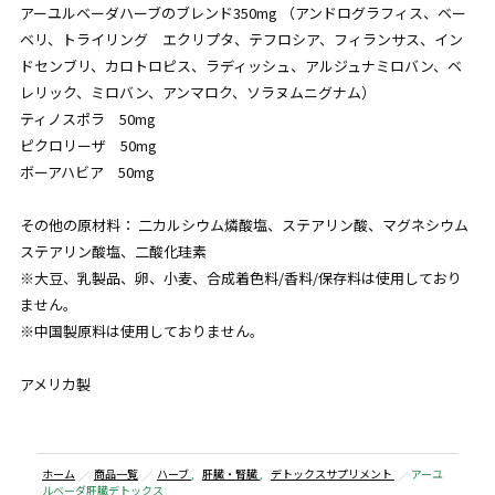
アーユルベーダハーブのブレンド350mg （アンドログラフィス、ベー
ベリ、トライリング エクリプタ、テフロシア、フィランサス、イン
ドセンブリ、カロトロピス、ラディッシュ、アルジュナミロバン、ベ
レリック、ミロバン、アンマロク、ソラヌムニグナム）
ティノスポラ 50mg
ピクロリーザ 50mg
ボーアハビア 50mg
その他の原材料： 二カルシウム燐酸塩、ステアリン酸、マグネシウム
ステアリン酸塩、二酸化珪素
※大豆、乳製品、卵、小麦、合成着色料/香料/保存料は使用しており
ません。
※中国製原料は使用しておりません。
アメリカ製
ホーム
商品一覧
ハーブ
,
肝臓・腎臓
,
デトックスサプリメント
アーユ
ルベーダ肝臓デトックス