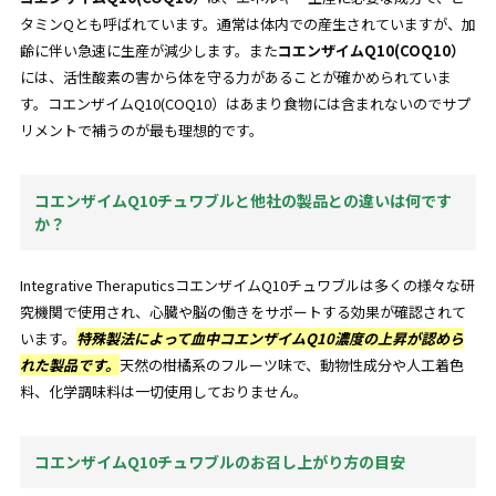
タミンQとも呼ばれています。通常は体内での産生されていますが、加
齢に伴い急速に生産が減少します。また
コエンザイムQ10(COQ10）
には、
活性酸素
の害から体を守る力があることが確かめられていま
す。コエンザイムQ10(COQ10）はあまり食物には含まれないのでサプ
リメントで補うのが最も理想的です。
コエンザイムQ10チュワブルと他社の製品との違いは何です
か？
Integrative TheraputicsコエンザイムQ10チュワブルは多くの様々な研
究機関で使用され、心臓や脳の働きをサポートする効果が確認されて
います。
特殊製法によって血中コエンザイムQ10濃度の上昇が認めら
れた製品です。
天然の柑橘系のフルーツ味で、動物性成分や人工着色
料、化学調味料は一切使用しておりません。
コエンザイムQ10チュワブルのお召し上がり方の目安