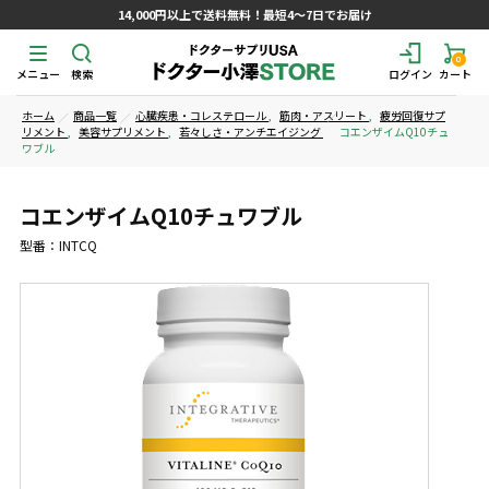
14,000円以上で送料無料！最短4～7日でお届け
0
メニュー
検索
ログイン
カート
ホーム
商品一覧
心臓疾患・コレステロール
,
筋肉・アスリート
,
疲労回復サプ
リメント
,
美容サプリメント
,
若々しさ・アンチエイジング
コエンザイムQ10チュ
ワブル
コエンザイムQ10チュワブル
型番：INTCQ