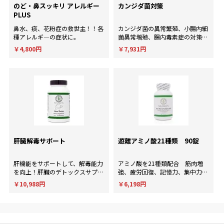
のど・鼻スッキリ アレルギー
カンジダ菌対策
PLUS
鼻水、痰、花粉症の救世主！！各
カンジダ菌の異常繁殖、小腸内細
種アレルギ―の症状に。
菌異常増殖、腸内毒素症の対策
に！
￥4,800円
￥7,931円
肝臓解毒サポート
遊離アミノ酸21種類 90錠
肝機能をサポートして、解毒能力
アミノ酸を21種類配合 筋肉増
を向上！肝臓のデトックスサプリ
強、疲労回復、記憶力、集中力、
メント。
判断力など様々な用途に使用され
￥10,988円
￥6,198円
ます。