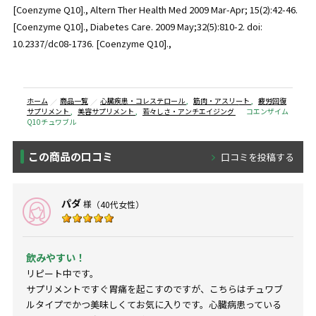
[Coenzyme Q10]., Altern Ther Health Med 2009 Mar-Apr; 15(2):42-46.
[Coenzyme Q10]., Diabetes Care. 2009 May;32(5):810-2. doi:
10.2337/dc08-1736. [Coenzyme Q10].,
ホーム
商品一覧
心臓疾患・コレステロール
,
筋肉・アスリート
,
疲労回復
サプリメント
,
美容サプリメント
,
若々しさ・アンチエイジング
コエンザイム
Q10チュワブル
この商品の口コミ
口コミを投稿する
パダ
様
（40代女性）
飲みやすい！
リピート中です。
サプリメントですぐ胃痛を起こすのですが、こちらはチュワブ
ルタイプでかつ美味しくてお気に入りです。心臓病患っている