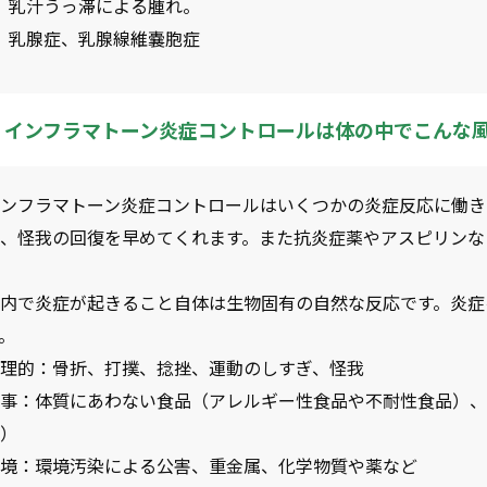
乳汁うっ滞による腫れ。
乳腺症、乳腺線維嚢胞症
インフラマトーン炎症コントロールは体の中でこんな
インフラマトーン炎症コントロールはいくつかの炎症反応に働き
消、怪我の回復を早めてくれます。また抗炎症薬やアスピリンな
体内で炎症が起きること自体は生物固有の自然な反応です。炎症
。
物理的：骨折、打撲、捻挫、運動のしすぎ、怪我
食事：体質にあわない食品（アレルギー性食品や不耐性食品）、
肪）
環境：環境汚染による公害、重金属、化学物質や薬など