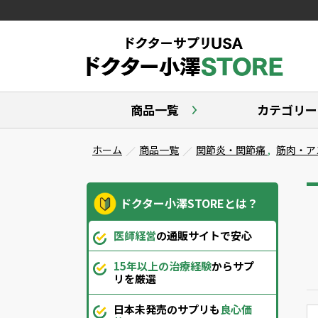
商品一覧
カテゴリー
ホーム
商品一覧
関節炎・関節痛
,
筋肉・ア
ドクター小澤STOREとは？
医師経営
の通販サイトで安心
15年以上の治療経験
からサプ
リを厳選
日本未発売のサプリも
良心価