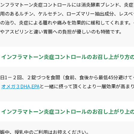
インフラマトーン炎症コントロールには消炎酵素ブレンド、炎症
作用のあるルチン、ケルセチン、ローズマリー抽出成分、レスベ
我の治り、炎症による腫れや痛みを効果的に緩和してくれます。
薬やアスピリンと違い胃腸への負担が優しいのも特徴です。
インフラマトーン炎症コントロールのお召し上がり方
日1－２回、２錠づつを食間（食前、食後から最低45分避け
※
オメガ３DHA,EPA
と一緒に摂って頂くとより一層効果が高ま
インフラマトーン炎症コントロールのお召し上がり上
妊娠中、授乳中のご利用はお控えください。