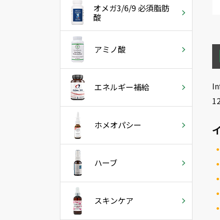
オメガ3/6/9 必須脂肪
酸
アミノ酸
I
エネルギー補給
1
ホメオパシー
ハーブ
スキンケア