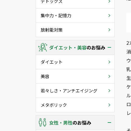
デトックス
集中力・記憶力
放射能対策
2
ダイエット・美容
のお悩み
消
ウ
ダイエット
乳
美容
生
ケ
若々しさ・アンチエイジング
ル
ロ
メタボリック
レ
女性・男性
のお悩み