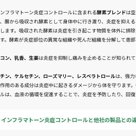
インフラマトーン炎症コントロールに含まれる
酵素ブレンド
は空
ず、腸から吸収され酵素として身体中に行き渡り、炎症を抑える
をします。吸収された酵素は炎症を引き起こす物質を体外に排除
ます。酵素が炎症部位の異常な組織や死んだ組織を分解して患部
ウコン、乳香、生姜
は炎症を抑制し痛みを止めることが知られて
ルチン、ケルセチン、ローズマリー、レスベラトロール
は、強力
化作用のある成分は炎症中に起きるダメージから体を守ります。
ールは、血液の循環を促進することで、炎症を予防したり、回復
インフラマトーン炎症コントロールと他社の製品との