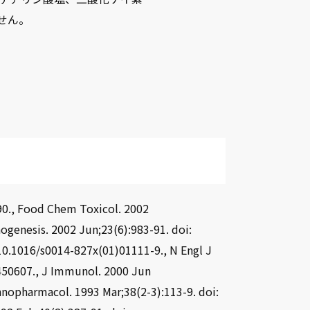
せん。
90., Food Chem Toxicol. 2002
ogenesis. 2002 Jun;23(6):983-91. doi:
 10.1016/s0014-827x(01)01111-9., N Engl J
450607., J Immunol. 2000 Jun
hnopharmacol. 1993 Mar;38(2-3):113-9. doi: