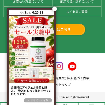
お支払い方法について
配送方法・送料について
お客様の声
よくあるご質問
3
6:25:33
残り
日と
お問い合わせはこちら
会社概要
特定商取引法に基づく表示
プライバシーポリシー
サイトマップ
会計時にアイジェル希望と記
入。 発送をもって代えさせてい
ただきます。
Copyright© 2010 ドクターサプリ USA. All Right Reserved.
詳しくはこちら