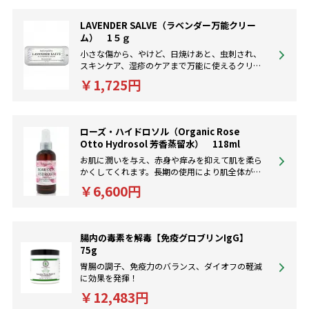
LAVENDER SALVE（ラベンダー万能クリー
ム） 1５ｇ
小さな傷から、やけど、日焼けあと、虫刺され、
スキンケア、湿疹のケアまで万能に使えるクリー
ムです。
￥1,725円
ローズ・ハイドロソル（Organic Rose
Otto Hydrosol 芳香蒸留水） 118ml
お肌に潤いを与え、赤身や痒みを抑えて肌を柔ら
かくしてくれます。長期の使用により肌全体が若
返りシワも目立たなくなります。
￥6,600円
腸内の毒素を解毒【免疫グロブリンIgG】
75g
胃腸の調子、免疫力のバランス、ダイオフの軽減
に効果を発揮！
￥12,483円