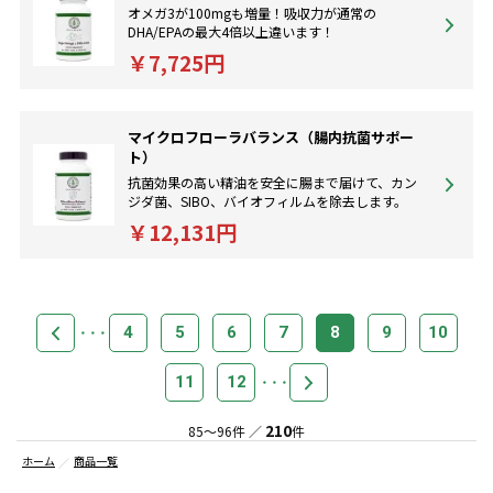
オメガ3が100mgも増量！吸収力が通常の
DHA/EPAの最大4倍以上違います！
￥7,725円
マイクロフローラバランス（腸内抗菌サポー
ト）
抗菌効果の高い精油を安全に腸まで届けて、カン
ジダ菌、SIBO、バイオフィルムを除去します。
￥12,131円
4
5
6
7
8
9
10
11
12
210
85～96件 ／
件
ホーム
商品一覧