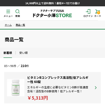
14,000円以上で送料無料！最短4～7日でお届け
0
メニュー
検索
ログイン
カート
ホーム
商品一覧
商品一覧
新着順
安い順
210
85～96件 ／
件
ビタミンBコンプレックス高活性/低アレルギ
ー性 60錠
エネルギーの生産に必要なビタミンB群が高濃度
含有！活性型のB群使用！低アレルギー性！
￥5,313円