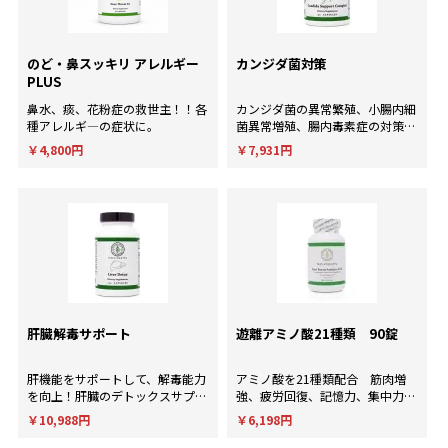
のど・鼻スッキリ アレルギー
カンジダ菌対策
PLUS
鼻水、痰、花粉症の救世主！！各
カンジダ菌の異常繁殖、小腸内細
種アレルギ―の症状に。
菌異常増殖、腸内毒素症の対策
に！
￥4,800円
￥7,931円
肝臓解毒サポート
遊離アミノ酸21種類 90錠
肝機能をサポートして、解毒能力
アミノ酸を21種類配合 筋肉増
を向上！肝臓のデトックスサプリ
強、疲労回復、記憶力、集中力、
メント。
判断力など様々な用途に使用され
￥10,988円
￥6,198円
ます。