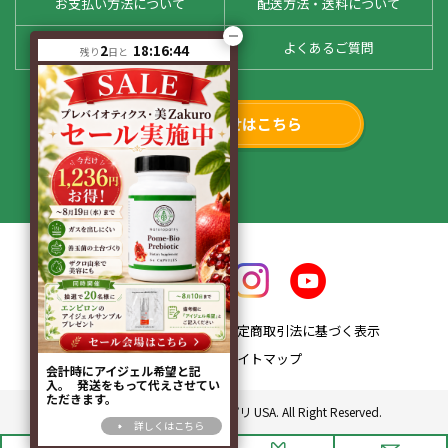
お支払い方法について
配送方法・送料について
お客様の声
よくあるご質問
2
18:16:44
残り
日と
お問い合わせはこちら
会社概要
特定商取引法に基づく表示
プライバシーポリシー
サイトマップ
会計時にアイジェル希望と記
入。 発送をもって代えさせてい
ただきます。
Copyright© 2010 ドクターサプリ USA. All Right Reserved.
詳しくはこちら