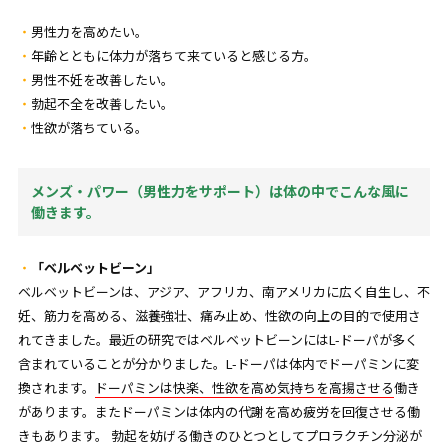
男性力を高めたい。
年齢とともに体力が落ちて来ていると感じる方。
男性不妊を改善したい。
勃起不全を改善したい。
性欲が落ちている。
メンズ・パワー（男性力をサポート）は体の中でこんな風に
働きます。
「ベルベットビーン」
ベルベットビーンは、アジア、アフリカ、南アメリカに広く自生し、不
妊、筋力を高める、滋養強壮、痛み止め、性欲の向上の目的で使用さ
れてきました。最近の研究ではベルベットビーンにはL-ドーパが多く
含まれていることが分かりました。L-ドーパは体内でドーパミンに変
換されます。
ドーパミンは快楽、性欲を高め気持ちを高揚させる
働き
があります。またドーパミンは体内の代謝を高め疲労を回復させる働
きもあります。 勃起を妨げる働きのひとつとしてプロラクチン分泌が