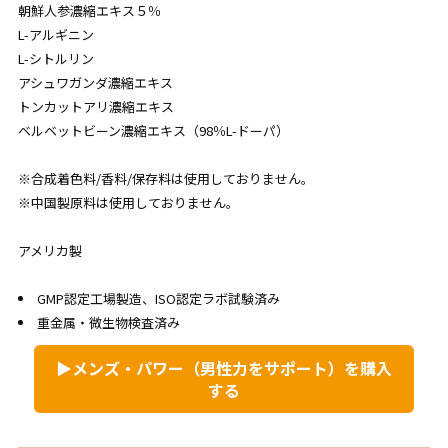
朝鮮人参濃縮エキス５％
L-アルギニン
L-シトルリン
アシュワガンダ濃縮エキス
トンカットアリ濃縮エキス
ベルベットビーン濃縮エキス（98％L-ドーパ）
※合成着色料/香料/保存料は使用しておりません。
※中国製原料は使用しておりません。
アメリカ製
GMP認定工場製造、ISO認定ラボ試験済み
重金属・微生物検査済み
▶メンズ・パワー（男性力をサポート）を購入
する