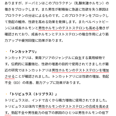
ありますが、ドーパミンはこのプロラクチン（乳腺刺激ホルモン）の
働きをブロックします。また男性が射精後に急速に性欲を失う原因は
プロラクチンの分泌によるものです。このプロラクチンをブロックし
て勃起の維持、性欲を高める効果を発揮します。またベルベットビー
ンには成長ホルモンと
男性ホルモンのテストステロンも高める
働きが
確認されており、成長ホルモンとテストステロンの複合作用により筋
力アップや疲労回復に効果があります。
「トンカットアリ」
トンカットアリは、東南アジアのジャングルに自生する薬用植物で
す。伝統的に滋養強壮、性欲の増進の目的で使用されてきましたが最
近の研究ではトンカットアリは
男性ホルモンのテストステロンを増加
させる
ことが確認されました。トンカットアリには性欲の増加、勃起
不全（ED）の改善、筋力アップに効果があります。
「トリビュラス（トリブラス）」
トリビュラスは、インドで古くから精力増強に使用されてきました。
トリビュラスは体内で
男性ホルモンのテストステロンの合成を高めま
す。
勃起不全や男性能力の低下の原因のひとつは男性ホルモンの低下