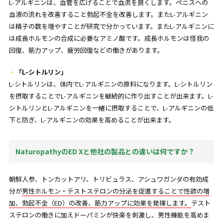
L-アルギニンは、血管を広げることで血流を良くします。ペニスへの
血液の流れを改善すること勃起不全を改善します。またL-アルギニン
は精子の数を増やすことが研究で分かっています。またL-アルギニンに
は成長ホルモンの合成に必要なアミノ酸です。成長ホルモンは怪我の
回復、筋力アップ、疲労回復などの働きがあります。
「L-シトルリン」
L-シトルリンは、体内でL-アルギニンの原料になります。L-シトルリン
を摂取することでL-アルギニンを継続的に作り出すことが出来ます。L-
シトルリンとL-アルギニンを一緒に摂取することで、L-アルギニンの低
下と防ぎ、L-アルギニンの効果を高めることが出来ます。
NaturopathyのED Xと他社の製品との違いは何ですか？
朝鮮人参、トンカットアリ、トリビュラス、アシュワガンダの有効成
分が
男性ホルモン・テストステロンの分泌を促進することで性欲の増
加、勃起不全（ED）の改善、筋力アップに効果を発揮します。
テスト
ステロンの働きに加えドーパミンが快楽を刺激し、男性機能を高めま