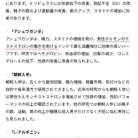
にあります。トリビュラスには性欲低下の改善、勃起不全（ED）の改
善、精子の数および運動量の改善、筋力アップ、スタミナの増加に効
果があります。
「アシュワガンダ」
アシュワガンダは、精力、スタミナの増強を助け、
男性ホルモンのテ
ストステロンの働きを助ける
インドで最も滋養強壮に効果の高いハー
ブです。研究ではヘモグロビン、赤血球の増加、白髪の減少、コレス
テロールの低下、性欲の改善に改善が見られました。
「朝鮮人参」
朝鮮人参は、古くから疲労回復、精力増強、興奮作用、気付けなどの
目的で長年漢方で使用されてきました。近年の研究からも朝鮮人参に
は男性ホルモンテストステロンを増加させて性欲の増加、性的パフォ
ーマンスの向上が確認されています。他の研究では朝鮮人参には精子
の数、活動、質の向上が健康な成人男子だけでなく不妊に悩む男性に
も見られました。
「L-アルギニン」