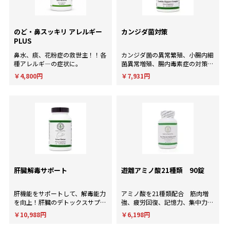
のど・鼻スッキリ アレルギー
カンジダ菌対策
PLUS
鼻水、痰、花粉症の救世主！！各
カンジダ菌の異常繁殖、小腸内細
種アレルギ―の症状に。
菌異常増殖、腸内毒素症の対策
に！
￥4,800円
￥7,931円
肝臓解毒サポート
遊離アミノ酸21種類 90錠
肝機能をサポートして、解毒能力
アミノ酸を21種類配合 筋肉増
を向上！肝臓のデトックスサプリ
強、疲労回復、記憶力、集中力、
メント。
判断力など様々な用途に使用され
￥10,988円
￥6,198円
ます。