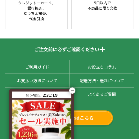
クレジットーカード、
5日以内で
銀行振込、
不良品に限り交換
ゆうちょ振替、
代金引換
ご注文前に必ずご確認ください
ご利用ガイド
お役立ちコラム
お支払い方法について
配送方法・送料について
お客様の声
よくあるご質問
4
2:31:19
残り
日と
お問い合わせはこちら