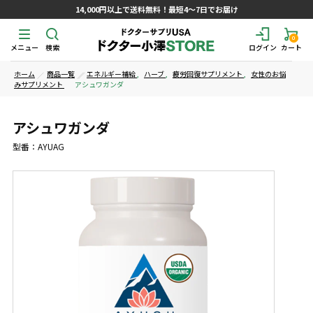
14,000円以上で送料無料！最短4～7日でお届け
0
メニュー
検索
ログイン
カート
ホーム
商品一覧
エネルギー補給
,
ハーブ
,
疲労回復サプリメント
,
女性のお悩
みサプリメント
アシュワガンダ
アシュワガンダ
型番：AYUAG