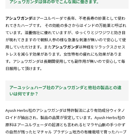
アシュワガンダは体の中でこんな風に働きます。
アシュワガンダ
はアーユルベーダで長年、不老長寿の妙薬として使わ
れてきたハーブです。 その効能の多さからはインドの万能薬と呼ばれ
ています。
滋養強壮
に優れていますが、ゆっくりとジワジワと効き目
が現れてきますので朝鮮人参の様な急激な刺激が無いので安心して使
用していただけます。また
アシュワガンダ
は神経をリラックスさせス
トレスを減らす効果があります。女性特有の疲れにも効果がありま
す。アシュワガンダは長期間使用しても副作用が無いので安心して毎
日服用して頂けます。
アーユッシュハーブ社のアシュワガンダと他社の製品との違
いは何ですか？
Ayush Herbs社のアシュワガンダは特許製法により有効成分ウィタノ
ロイドが抽出され、製品の品質が安定しています。Ayush Herbs社の
原料はアーユルヴェーダの起源とも言われるヒマラヤ山脈の手つかず
の自然が残ったヒマチャル プラデシュ地方の有機栽培で育ったハーブ