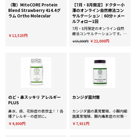
（取）MitoCORE Protein
【7月・8月限定】ドクター小
Blend Strawberry 414.4グ
澤のオンライン自然療法コン
ラム Ortho Molecular
サルテーション｜60分＋メー
ルフォロー1回
7月・8月限定のオンライン自然
療法コンサルテーションです。AI
￥12,525円
による一般的な回答ではなく、臨
￥22,000円
￥55,000円
床経験にもとづいた個別のアドバ
イスが欲しい方に。
のど・鼻スッキリ アレルギー
カンジダ菌対策
PLUS
鼻水、痰、花粉症の救世主！！各
カンジダ菌の異常繁殖、小腸内細
種アレルギ―の症状に。
菌異常増殖、腸内毒素症の対策
に！
￥4,800円
￥7,931円