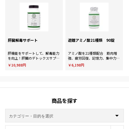
肝臓解毒サポート
遊離アミノ酸21種類 90錠
肝機能をサポートして、解毒能力
アミノ酸を21種類配合 筋肉増
を向上！肝臓のデトックスサプリ
強、疲労回復、記憶力、集中力、
メント。
判断力など様々な用途に使用され
￥10,988円
￥6,198円
ます。
商品を探す