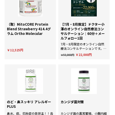
（取）MitoCORE Protein
【7月・8月限定】ドクター小
Blend Strawberry 414.4グ
澤のオンライン自然療法コン
ラム Ortho Molecular
サルテーション｜60分＋メー
ルフォロー1回
7月・8月限定のオンライン自然
療法コンサルテーションです。AI
￥12,525円
による一般的な回答ではなく、臨
￥22,000円
￥55,000円
床経験にもとづいた個別のアドバ
イスが欲しい方に。
のど・鼻スッキリ アレルギー
カンジダ菌対策
PLUS
鼻水、痰、花粉症の救世主！！各
カンジダ菌の異常繁殖、小腸内細