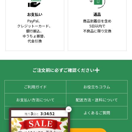
お支払い
返品
PayPal、
商品到着日を含め
クレジットーカード、
5日以内で
銀行振込、
不良品に限り交換
ゆうちょ振替、
代金引換
ご注文前に必ずご確認ください
ご利用ガイド
お役立ちコラム
お支払い方法について
配送方法・送料について
お客様の声
よくあるご質問
3
3:34:52
残り
日と