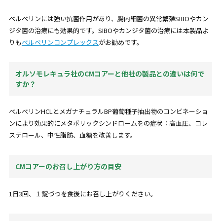
ベルベリンには強い抗菌作用があり、腸内細菌の異常繁殖SIBOやカン
ジタ菌の治療にも効果的です。SIBOやカンジタ菌の治療には本製品よ
りも
ベルベリンコンプレックス
がお勧めです。
オルソモレキュラ社のCMコアーと他社の製品との違いは何で
すか？
ベルベリンHCLとメガナチュラルBP葡萄種子抽出物のコンビネーショ
ンにより効果的にメタボリックシンドロームをの症状：
高血圧、コレ
ステロール、中性脂肪、血糖を改善
します。
CMコアーのお召し上がり方の目安
1日3回、１錠づつを食後にお召し上がりください。