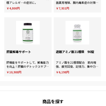
種アレルギ―の症状に。
菌異常増殖、腸内毒素症の対策
に！
￥4,800円
￥7,931円
肝臓解毒サポート
遊離アミノ酸21種類 90錠
肝機能をサポートして、解毒能力
アミノ酸を21種類配合 筋肉増
を向上！肝臓のデトックスサプリ
強、疲労回復、記憶力、集中力、
メント。
判断力など様々な用途に使用され
￥10,988円
￥6,198円
ます。
商品を探す