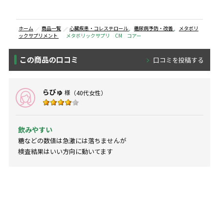
ホーム
商品一覧
心臓疾患・コレステロール
,
糖尿病予防・改善
,
メタボリ
ックサプリメント
メタボリックサプリ CM コアー
この商品の口コミ
口コミを投稿する
らびゅ
様
（40代女性）
飲みやすい
糖などの数値は急激には落ちませんが
検査結果はいい方向に動いてます