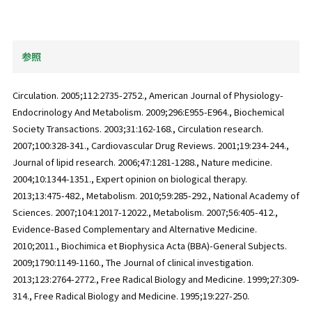
参照
Circulation. 2005;112:2735-2752., American Journal of Physiology-
Endocrinology And Metabolism. 2009;296:E955-E964., Biochemical
Society Transactions. 2003;31:162-168., Circulation research.
2007;100:328-341., Cardiovascular Drug Reviews. 2001;19:234-244.,
Journal of lipid research. 2006;47:1281-1288., Nature medicine.
2004;10:1344-1351., Expert opinion on biological therapy.
2013;13:475-482., Metabolism. 2010;59:285-292., National Academy of
Sciences. 2007;104:12017-12022., Metabolism. 2007;56:405-412.,
Evidence-Based Complementary and Alternative Medicine.
2010;2011., Biochimica et Biophysica Acta (BBA)-General Subjects.
2009;1790:1149-1160., The Journal of clinical investigation.
2013;123:2764-2772., Free Radical Biology and Medicine. 1999;27:309-
314., Free Radical Biology and Medicine. 1995;19:227-250.