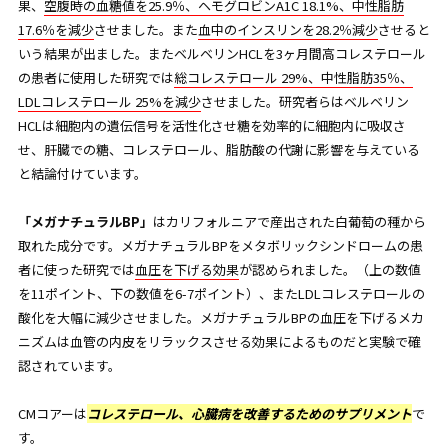
果、
空腹時の血糖値を25.9％、ヘモグロビンA1C 18.1%、中性脂肪
17.6％を減少
させました。また
血中のインスリンを28.2％減少
させると
いう結果が出ました。またベルベリンHCLを3ヶ月間高コレステロール
の患者に使用した研究では
総コレステロール 29%、中性脂肪35％、
LDLコレステロール 25%を減少
させました。研究者らはベルベリン
HCLは細胞内の遺伝信号を活性化させ糖を効率的に細胞内に吸収さ
せ、肝臓での糖、コレステロール、脂肪酸の代謝に影響を与えている
と結論付けています。
「メガナチュラルBP」
はカリフォルニアで産出された白葡萄の種から
取れた成分です。メガナチュラルBPをメタボリックシンドロームの患
者に使った研究では
血圧を下げる効果
が認められました。（上の数値
を11ポイント、下の数値を6-7ポイント）、またLDLコレステロールの
酸化を大幅に減少させました。メガナチュラルBPの血圧を下げるメカ
ニズムは血管の内皮をリラックスさせる効果によるものだと実験で確
認されています。
CMコアーは
コレステロール、心臓病を改善するためのサプリメント
で
す。