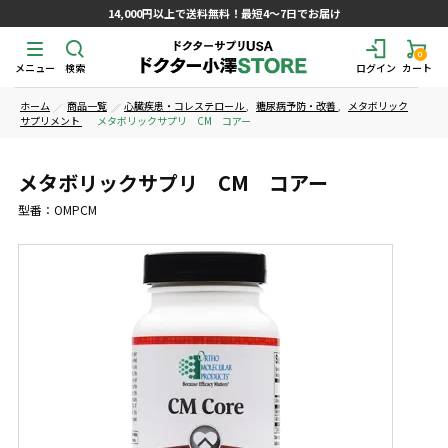
14,000円以上で送料無料！最短4～7日でお届け
0
メニュー
検索
ログイン
カート
ホーム
商品一覧
心臓疾患・コレステロール
,
糖尿病予防・改善
,
メタボリック
サプリメント
メタボリックサプリ CM コアー
メタボリックサプリ CM コアー
型番：OMPCM