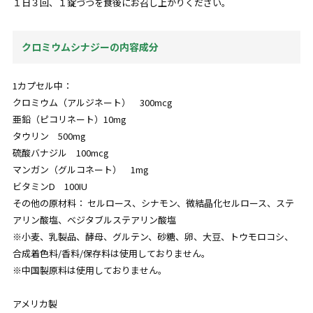
１日３回、１錠づつを食後にお召し上がりください。
クロミウムシナジーの内容成分
1カプセル中：
クロミウム（アルジネート） 300mcg
亜鉛（ピコリネート）10mg
タウリン 500mg
硫酸バナジル 100mcg
マンガン（グルコネート） 1mg
ビタミンD 100IU
その他の原材料： セルロース、シナモン、微結晶化セルロース、ステ
アリン酸塩、ベジタブルステアリン酸塩
※小麦、乳製品、酵母、グルテン、砂糖、卵、大豆、トウモロコシ、
合成着色料/香料/保存料は使用しておりません。
※中国製原料は使用しておりません。
アメリカ製