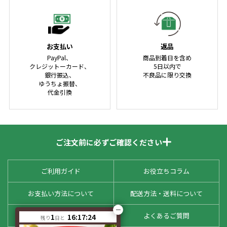
お支払い
返品
PayPal、
商品到着日を含め
クレジットーカード、
5日以内で
銀行振込、
不良品に限り交換
ゆうちょ振替、
代金引換
ご注文前に必ずご確認ください
ご利用ガイド
お役立ちコラム
お支払い方法について
配送方法・送料について
お客様の声
よくあるご質問
1
16:17:23
残り
日と