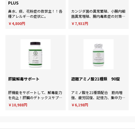
PLUS
鼻水、痰、花粉症の救世主！！各
カンジダ菌の異常繁殖、小腸内細
種アレルギ―の症状に。
菌異常増殖、腸内毒素症の対策
に！
￥4,800円
￥7,931円
肝臓解毒サポート
遊離アミノ酸21種類 90錠
肝機能をサポートして、解毒能力
アミノ酸を21種類配合 筋肉増
を向上！肝臓のデトックスサプリ
強、疲労回復、記憶力、集中力、
メント。
判断力など様々な用途に使用され
￥10,988円
￥6,198円
ます。