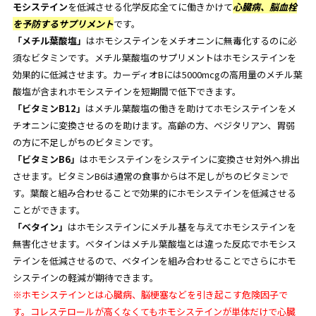
モシステイン
を低減させる化学反応全てに働きかけて
心臓病、脳血栓
を予防するサプリメント
です。
「メチル葉酸塩」
はホモシステインをメチオニンに無毒化するのに必
須なビタミンです。メチル葉酸塩のサプリメントはホモシステインを
効果的に低減させます。カーディオBには5000mcgの高用量のメチル葉
酸塩が含まれホモシステインを短期間で低下できます。
「ビタミンB12」
はメチル葉酸塩の働きを助けてホモシステインをメ
チオニンに変換させるのを助けます。高齢の方、ベジタリアン、胃弱
の方に不足しがちのビタミンです。
「ビタミンB6」
はホモシステインをシステインに変換させ対外へ排出
させます。ビタミンB6は通常の食事からは不足しがちのビタミンで
す。葉酸と組み合わせることで効果的にホモシステインを低減させる
ことができます。
「ベタイン」
はホモシステインにメチル基を与えてホモシステインを
無害化させます。ベタインはメチル葉酸塩とは違った反応でホモシス
テインを低減させるので、ベタインを組み合わせることでさらにホモ
システインの軽減が期待できます。
※ホモシステインとは心臓病、脳梗塞などを引き起こす危険因子で
す。コレステロールが高くなくてもホモシステインが単体だけで心臓