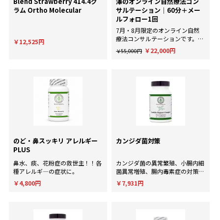
Blend Strawberry 414.4グ
澤のオンライン自然療法コン
ラム Ortho Molecular
サルテーション｜60分＋メー
ルフォロー1回
7月・8月限定のオンライン自然
療法コンサルテーションです。AI
￥12,525円
による一般的な回答ではなく、臨
￥22,000円
￥55,000円
床経験にもとづいた個別のアドバ
イスが欲しい方に。
のど・鼻スッキリ アレルギー
カンジダ菌対策
PLUS
鼻水、痰、花粉症の救世主！！各
カンジダ菌の異常繁殖、小腸内細
種アレルギ―の症状に。
菌異常増殖、腸内毒素症の対策
に！
￥4,800円
￥7,931円