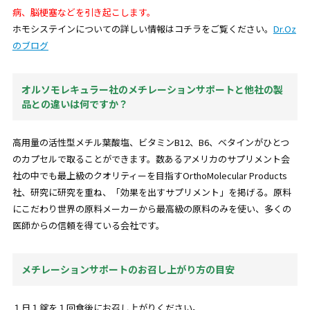
病、脳梗塞などを引き起こします。
ホモシステインについての詳しい情報はコチラをご覧ください。
Dr.Oz
のブログ
オルソモレキュラー社のメチレーションサポートと他社の製
品との違いは何ですか？
高用量の活性型メチル葉酸塩、ビタミンB12、B6、ベタインがひとつ
のカプセルで取ることができます。数あるアメリカのサプリメント会
社の中でも最上級のクオリティーを目指すOrthoMolecular Products
社、研究に研究を重ね、「効果を出すサプリメント」を掲げる。原料
にこだわり世界の原料メーカーから最高級の原料のみを使い、多くの
医師からの信頼を得ている会社です。
メチレーションサポートのお召し上がり方の目安
１日１錠を１回食後にお召し上がりください。