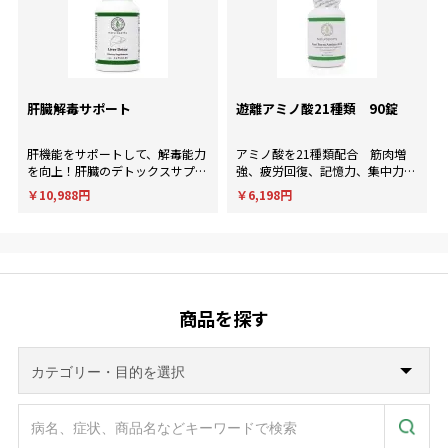
肝臓解毒サポート
遊離アミノ酸21種類 90錠
肝機能をサポートして、解毒能力
アミノ酸を21種類配合 筋肉増
を向上！肝臓のデトックスサプリ
強、疲労回復、記憶力、集中力、
メント。
判断力など様々な用途に使用され
￥10,988円
￥6,198円
ます。
商品を探す