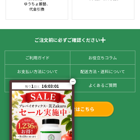
ゆうちょ振替、
代金引換
ご注文前に必ずご確認ください
ご利用ガイド
お役立ちコラム
お支払い方法について
配送方法・送料について
お客様の声
よくあるご質問
1
16:03:01
残り
日と
お問い合わせはこちら