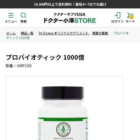
14,000円以上で送料無料！最短4～7日でお届け
0
メニュー
検索
ログイン
カート
ホーム
商品一覧
Dr.Ozawa オリジナルサプリメント
,
胃腸の健康
プロバイオ
ティック 1000億
プロバイオティック 1000億
型番：OMP100