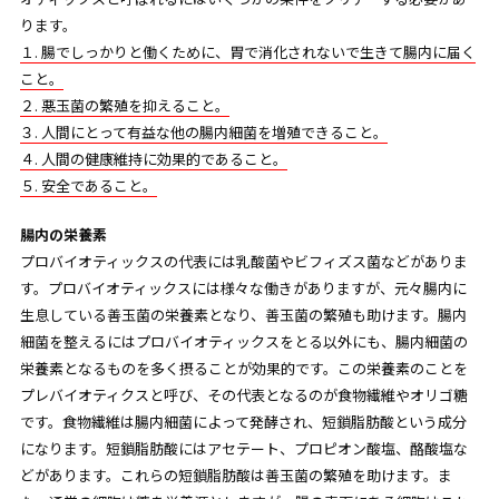
ります。
１. 腸でしっかりと働くために、胃で消化されないで生きて腸内に届く
こと。
２. 悪玉菌の繁殖を抑えること。
３. 人間にとって有益な他の腸内細菌を増殖できること。
４. 人間の健康維持に効果的であること。
５. 安全であること。
腸内の栄養素
プロバイオティックスの代表には乳酸菌やビフィズス菌などがありま
す。プロバイオティックスには様々な働きがありますが、元々腸内に
生息している善玉菌の栄養素となり、善玉菌の繁殖も助けます。腸内
細菌を整えるにはプロバイオティックスをとる以外にも、腸内細菌の
栄養素となるものを多く摂ることが効果的です。この栄養素のことを
プレバイオティクスと呼び、その代表となるのが食物繊維やオリゴ糖
です。食物繊維は腸内細菌によって発酵され、短鎖脂肪酸という成分
になります。短鎖脂肪酸にはアセテート、プロピオン酸塩、酪酸塩な
どがあります。これらの短鎖脂肪酸は善玉菌の繁殖を助けます。ま