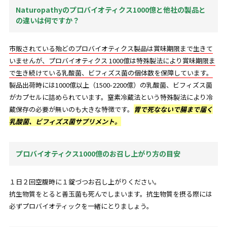
Naturopathyのプロバイオティクス1000億と他社の製品と
の違いは何ですか？
市販されている殆どのプロバイオティクス製品は賞味期限まで生きて
いませんが、プロバイオティクス 1000億は特殊製法により賞味期限ま
で生き続けている乳酸菌、ビフィズス菌の個体数を保障しています。
製品出荷時には1000億以上（1500-2200億）の乳酸菌、ビフィズス菌
がカプセルに詰められています。窒素冷蔵法という特殊製法により冷
蔵保存の必要が無いのも大きな特徴です。
胃で死なないで腸まで届く
乳酸菌、ビフィズス菌サプリメント。
プロバイオティクス1000億のお召し上がり方の目安
１日２回空腹時に１錠づつお召し上がりください。
抗生物質をとると善玉菌も死んでしまいます。抗生物質を摂る際には
必ずプロバイオティックを一緒にとりましょう。