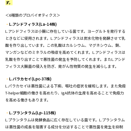
す。
＜6種類のプロバイオティクス＞
L.アシドフィラス(La-14株)
L.アシドフィラスは小腸に存在している菌です。ヨーグルトを発行する
ときなどに使用されます。L.アシドフィラスは炭水化物を発酵させて乳
酸を作り出しています。この乳酸はカルシウム、マグネシウム、銅、
マンガンなどのミネラルの吸収を高めてくれます。L.アシドフィラスは
乳酸を作り出すことで悪性菌の発生を予防してくれます。またL.アシド
フィラス大腸菌の侵入を防ぎ、発がん性物質の発生を減らします。
L.パラカセイ(Lpc-37株)
L.パラカセイは悪性菌による下痢、嘔吐の症状を緩和します。また免疫
T-helper細胞の働きを高めたり、IgA抗体の生産を高めることで免疫力
を高める働きもあります。
L.プランタラム(Lp-115株)
L.プランタラムは発酵食品に広く存在している菌です。L.プランタラム
は悪性菌の成長を阻害する成分を分泌することで悪性菌を発生を抑制