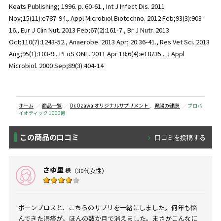
Keats Publishing; 1996. p. 60-61., Int J Infect Dis. 2011
Nov;15(11):e787-94., Appl Microbiol Biotechno. 2012 Feb;93(3):903-
16., Eur J Clin Nut. 2013 Feb;67(2):161-7., Br J Nutr. 2013
Oct;110(7):1243-52., Anaerobe. 2013 Apr; 20:36-41., Res Vet Sci. 2013
Aug;95(1):103-9., PLoS ONE. 2011 Apr 18;6(4):e18735., J Appl
Microbiol. 2000 Sep;89(3):404-14
ホーム
商品一覧
Dr.Ozawa オリジナルサプリメント
,
胃腸の健康
プロバ
イオティック 1000億
この商品の口コミ
口コミを投稿する
さゆ里
様
（30代女性）
ボーンブロスと、こちらのサプリを一緒にしました。何年も悩
んできた湿疹が、ほんの数か月で消えました。まさかこんなに