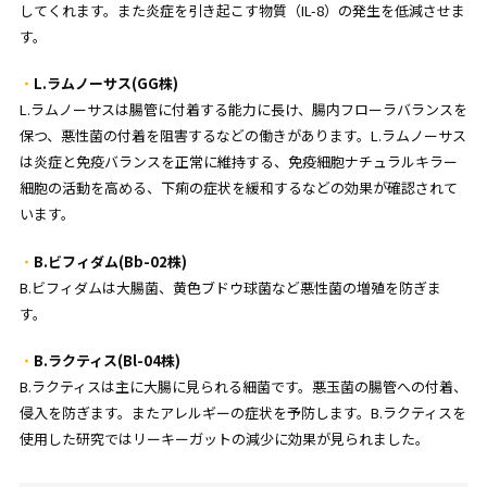
してくれます。また炎症を引き起こす物質（IL-8）の発生を低減させま
す。
L.ラムノーサス(GG株)
L.ラムノーサスは腸管に付着する能力に長け、腸内フローラバランスを
保つ、悪性菌の付着を阻害するなどの働きがあります。L.ラムノーサス
は炎症と免疫バランスを正常に維持する、免疫細胞ナチュラルキラー
細胞の活動を高める、下痢の症状を緩和するなどの効果が確認されて
います。
B.ビフィダム(Bb-02株)
B.ビフィダムは大腸菌、黄色ブドウ球菌など悪性菌の増殖を防ぎま
す。
B.ラクティス(Bl-04株)
B.ラクティスは主に大腸に見られる細菌です。悪玉菌の腸管への付着、
侵入を防ぎます。またアレルギーの症状を予防します。B.ラクティスを
使用した研究ではリーキーガットの減少に効果が見られました。