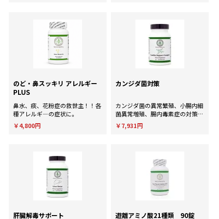
イスが欲しい方に。
のど・鼻スッキリ アレルギー
カンジダ菌対策
PLUS
鼻水、痰、花粉症の救世主！！各
カンジダ菌の異常繁殖、小腸内細
種アレルギ―の症状に。
菌異常増殖、腸内毒素症の対策
に！
￥4,800円
￥7,931円
肝臓解毒サポート
遊離アミノ酸21種類 90錠