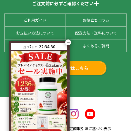
ご注文前に必ずご確認ください
ご利用ガイド
お役立ちコラム
お支払い方法について
配送方法・送料について
お客様の声
よくあるご質問
2
22:34:29
残り
日と
お問い合わせはこちら
会社概要
特定商取引法に基づく表示