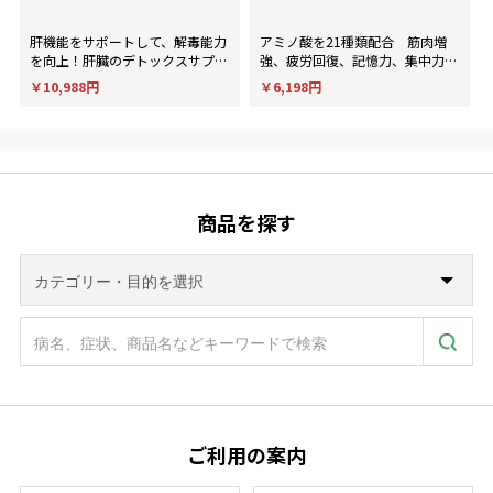
肝機能をサポートして、解毒能力
アミノ酸を21種類配合 筋肉増
を向上！肝臓のデトックスサプリ
強、疲労回復、記憶力、集中力、
メント。
判断力など様々な用途に使用され
￥10,988円
￥6,198円
ます。
商品を探す
ご利用の案内