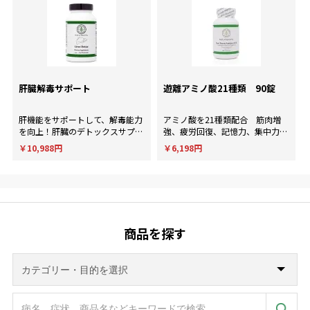
肝臓解毒サポート
遊離アミノ酸21種類 90錠
肝機能をサポートして、解毒能力
アミノ酸を21種類配合 筋肉増
を向上！肝臓のデトックスサプリ
強、疲労回復、記憶力、集中力、
メント。
判断力など様々な用途に使用され
￥10,988円
￥6,198円
ます。
商品を探す