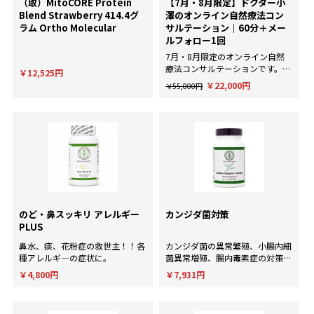
（取）MitoCORE Protein
【7月・8月限定】ドクター小
Blend Strawberry 414.4グ
澤のオンライン自然療法コン
ラム Ortho Molecular
サルテーション｜60分＋メー
ルフォロー1回
7月・8月限定のオンライン自然
療法コンサルテーションです。AI
￥12,525円
による一般的な回答ではなく、臨
￥22,000円
￥55,000円
床経験にもとづいた個別のアドバ
イスが欲しい方に。
のど・鼻スッキリ アレルギー
カンジダ菌対策
PLUS
鼻水、痰、花粉症の救世主！！各
カンジダ菌の異常繁殖、小腸内細
種アレルギ―の症状に。
菌異常増殖、腸内毒素症の対策
に！
￥4,800円
￥7,931円