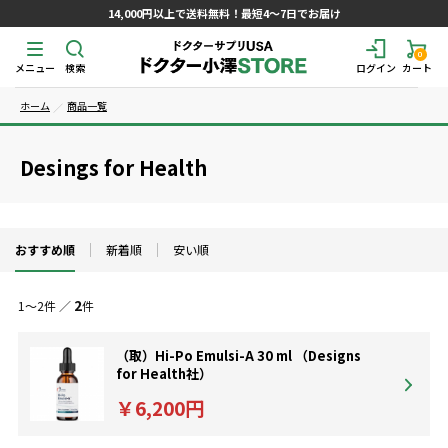
14,000円以上で送料無料！最短4～7日でお届け
0
メニュー
検索
ログイン
カート
ホーム
商品一覧
Desings for Health
おすすめ順
新着順
安い順
2
1～2件 ／
件
（取）Hi-Po Emulsi-A 30 ml （Designs
for Health社）
￥6,200円