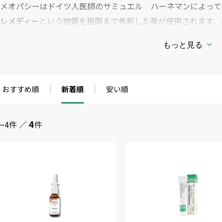
ホメオパシーはドイツ人医師のサミュエル ハーネマンによって
のレメディー
という物質を極限まで希釈した薬が使用されます。
ばれます。たとえると蜜蜂を原料としたレメディーは蜂に刺され
もっと見る
症に使われます。この
ホメオパシーのレメディー
は生化学的に
命エネルギーに働きかけ、人間の自然治癒力を引き出す医療です
おすすめ順
新着順
安い順
4
～4件 ／
件