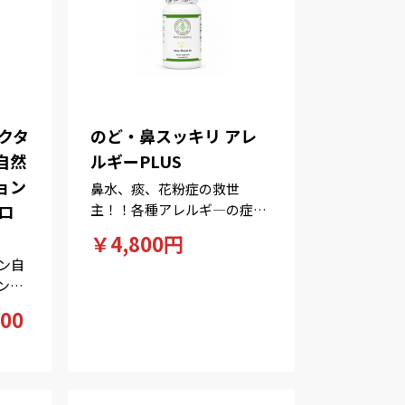
クタ
のど・鼻スッキリ アレ
自然
ルギーPLUS
ョン
鼻水、痰、花粉症の救世
ロ
主！！各種アレルギ―の症状
に。
￥4,800円
ン自
ンで
答で
00
づい
しい