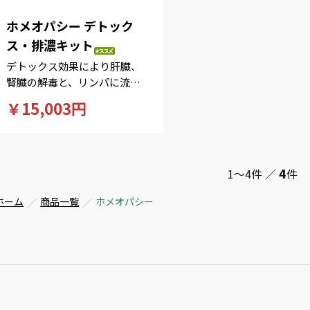
ホメオパシー デトック
ス・排濃キット
デトックス効果により肝臓、
腎臓の解毒と、リンパに流れ
をよくして正常な内蔵機能、
￥15,003円
免疫能力を促進します。
4
1～4件 ／
件
ホーム
商品一覧
ホメオパシー