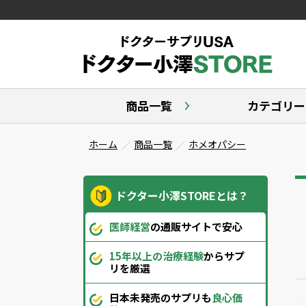
商品一覧
カテゴリー
ホーム
商品一覧
ホメオパシー
ドクター小澤STOREとは？
医師経営
の通販サイトで安心
15年以上の治療経験
からサプ
リを厳選
日本未発売のサプリも
良心価