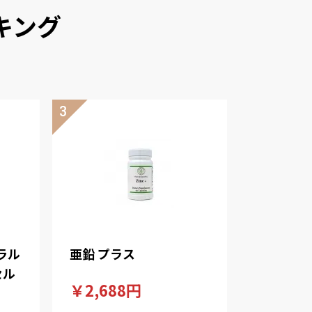
キング
ラル
亜鉛 プラス
セル
￥2,688円