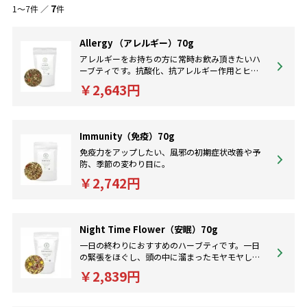
7
1～7件 ／
件
Allergy （アレルギー）70g
アレルギーをお持ちの方に常時お飲み頂きたいハ
ーブティです。抗酸化、抗アレルギー作用とヒス
タミンをブロックしてアレルギー症状を軽減しま
￥2,643円
す。
Immunity（免疫）70g
免疫力をアップしたい、風邪の初期症状改善や予
防、季節の変わり目に。
￥2,742円
Night Time Flower（安眠）70g
一日の終わりにおすすめのハーブティです。一日
の緊張をほぐし、頭の中に溜まったモヤモヤした
考えやネガティブな思考を軽減しリラックス効果
￥2,839円
を与えてくれます。