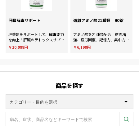
肝臓解毒サポート
遊離アミノ酸21種類 90錠
肝機能をサポートして、解毒能力
アミノ酸を21種類配合 筋肉増
を向上！肝臓のデトックスサプリ
強、疲労回復、記憶力、集中力、
メント。
判断力など様々な用途に使用され
￥10,988円
￥6,198円
ます。
商品を探す