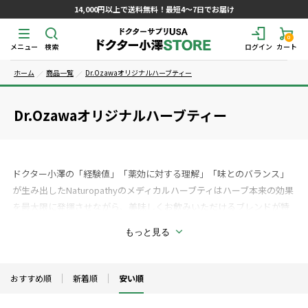
14,000円以上で送料無料！最短4～7日でお届け
0
メニュー
検索
ログイン
カート
ホーム
商品一覧
Dr.Ozawaオリジナルハーブティー
Dr.Ozawaオリジナルハーブティー
ドクター小澤の「経験値」「薬効に対する理解」「味とのバランス」
が生み出したNaturopathyのメディカルハーブティはハーブ本来の効果
を最大限に発揮させながら、美味しくお飲みいただけるブレンドが特
徴です。原料には適性な時期に、安全な栽培方法と土壌で栽培された
もっと見る
オーガニックハーブを使用しています。ご家族で体質や症状の改善、
予防にお役立てください。
おすすめ順
新着順
安い順