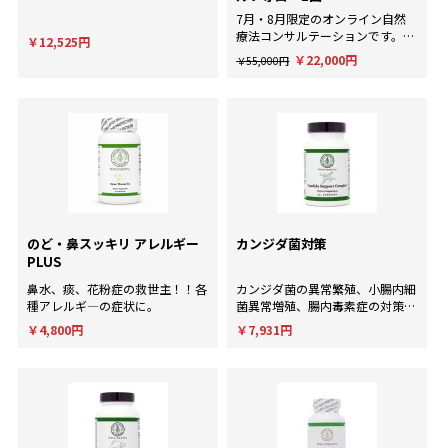
7月・8月限定のオンライン自然
療法コンサルテーションです。AI
￥12,525円
による一般的な回答ではなく、臨
￥22,000円
￥55,000円
床経験にもとづいた個別のアドバ
イスが欲しい方に。
のど・鼻スッキリ アレルギー
カンジダ菌対策
PLUS
鼻水、痰、花粉症の救世主！！各
カンジダ菌の異常繁殖、小腸内細
種アレルギ―の症状に。
菌異常増殖、腸内毒素症の対策
に！
￥4,800円
￥7,931円