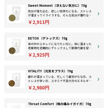
Sweet Moment（冴えない気分に）70g
気分が落ち込む、悲しい気持ちになる、ストレス
が溜まってイライラする、そんな気分が優れない
時、ほっと一息着かせて気分転換を手助けしてく
￥2,911円
れるハーブティーです。
DETOX （デトックス）70g
体の中からキレイになりたい方に。体に溜まった
老廃物を定期的にデトックスして新陳代謝を促
し、体を活性化して疲れにくい体質に。日々の体
￥2,925円
調を管理したい方にも。
VITALITY（元気をプラス）70g
疲れが溜まっている、忙しくて疲労がちな方、ス
トレスが多い方、スタミナ不足の方のエネルギー
を高めストレスを軽減してくれるハーブティーで
￥2,980円
す。
Throat Comfort（喉の痛みイガイガ）70g