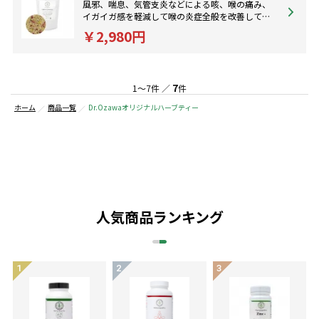
風邪、喘息、気管支炎などによる咳、喉の痛み、
イガイガ感を軽減して喉の炎症全般を改善してく
れます。免疫効果をアップさせて風邪の早い回復
￥2,980円
にも。
7
1～7件 ／
件
ホーム
商品一覧
Dr.Ozawaオリジナルハーブティー
人気商品ランキング