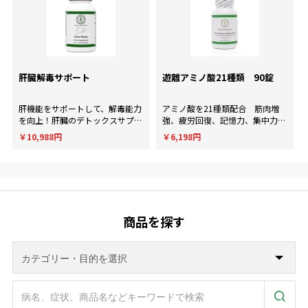
肝臓解毒サポート
遊離アミノ酸21種類 90錠
肝機能をサポートして、解毒能力
アミノ酸を21種類配合 筋肉増
を向上！肝臓のデトックスサプリ
強、疲労回復、記憶力、集中力、
メント。
判断力など様々な用途に使用され
￥10,988円
￥6,198円
ます。
商品を探す