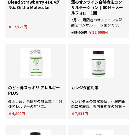
Blend Strawberry 414.4グ
澤のオンライン自然療法コン
ラム Ortho Molecular
サルテーション｜60分＋メー
ルフォロー1回
7月・8月限定のオンライン自然
療法コンサルテーションです。AI
￥12,525円
による一般的な回答ではなく、臨
￥22,000円
￥55,000円
床経験にもとづいた個別のアドバ
イスが欲しい方に。
のど・鼻スッキリ アレルギー
カンジダ菌対策
PLUS
鼻水、痰、花粉症の救世主！！各
カンジダ菌の異常繁殖、小腸内細
種アレルギ―の症状に。
菌異常増殖、腸内毒素症の対策
に！
￥4,800円
￥7,931円