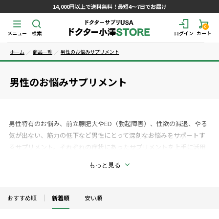
14,000円以上で送料無料！最短4～7日でお届け
0
メニュー
検索
ログイン
カート
ホーム
商品一覧
男性のお悩みサプリメント
男性のお悩みサプリメント
男性特有のお悩み、前立腺肥大やED（勃起障害）、性欲の減退、やる
気が出ない、筋力の低下など男性にとって深刻なお悩みをサポートす
るサプリメント。それぞれの症状にあったサプリメントを上手に活用
して他人には相談しづらい男性独自のお悩みをコントロールしていき
もっと見る
ましょう。また新陳代謝を高めるためにベースとなるビタミン、ミネ
ラルサプリメントの摂取も重要です。
おすすめ順
新着順
安い順