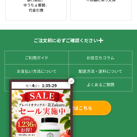
ゆうちょ振替、
代金引換
ご注文前に必ずご確認ください
ご利用ガイド
お役立ちコラム
お支払い方法について
配送方法・送料について
お客様の声
よくあるご質問
4
1:35:29
残り
日と
お問い合わせはこちら