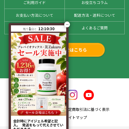
ご利用ガイド
お役立ちコラム
お支払い方法について
配送方法・送料について
お客様の声
よくあるご質問
1
12:10:30
残り
日と
お問い合わせはこちら
会社概要
特定商取引法に基づく表示
プライバシーポリシー
サイトマップ
会計時にアイジェル希望と記
入。 発送をもって代えさせてい
ただきます。