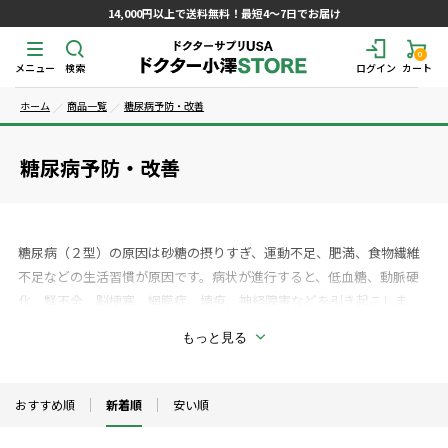
14,000円以上で送料無料！最短4～7日でお届け
0
メニュー
検索
ログイン
カート
ホーム
商品一覧
糖尿病予防・改善
糖尿病予防・改善
糖尿病（２型）の原因は砂糖の摂りすぎ、運動不足、肥満、食物繊維
不足などの生活習慣が原因です。病状が進行すると、低血糖、動脈硬
化、腎不全、脳梗塞、網膜症、壊疽、神経障害などを引き起こしま
す。糖尿の治療で一番効果的なのは糖分の摂取を減らすことと運動で
もっと見る
すが、それだけでも血糖値が改善しない方には薬が処方されます。サ
プリメントは血糖値を改善する、糖尿病の合併症を予防する、薬の働
きを助けるなど様々な目的で使用していただけます。また糖尿病患者
おすすめ順
新着順
安い順
の方は胃腸の機能や細胞の代謝機能が弱り栄養素の吸収や代謝が悪く
なることからベースとなるマルチビタミンミネラルの摂取も積極的に