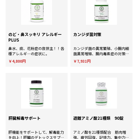
のど・鼻スッキリ アレルギー
カンジダ菌対策
PLUS
鼻水、痰、花粉症の救世主！！各
カンジダ菌の異常繁殖、小腸内細
種アレルギ―の症状に。
菌異常増殖、腸内毒素症の対策
に！
￥4,800円
￥7,931円
肝臓解毒サポート
遊離アミノ酸21種類 90錠
肝機能をサポートして、解毒能力
アミノ酸を21種類配合 筋肉増
を向上！肝臓のデトックスサプリ
強、疲労回復、記憶力、集中力、