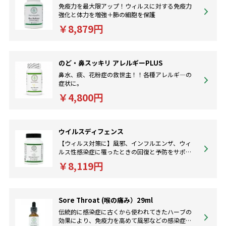
免疫力を最大限アップ！ウィルスに対する免疫力
強化と体力を増強＋肺の細胞を保護
￥8,879円
のど・鼻スッキリ アレルギーPLUS
鼻水、痰、花粉症の救世主！！各種アレルギ―の
症状に。
￥4,800円
ウイルスディフェンス
【ウィルス対策に】風邪、インフルエンザ、ウィ
ルス性感染症に罹ったときの回復と予防をサポー
トします。
￥8,119円
Sore Throat (喉の痛み）29ml
伝統的に感染症に古くから使われてきたハーブの
効果により、免疫力を高めて風邪などの感染症を