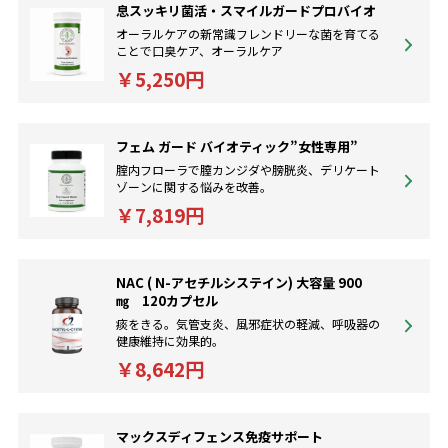
息スッキリ菌活・スマイルガードプロバイオ
オーラルケアの新常識フレンドリーな菌を育てる
ことで口臭ケア、オーラルケア
￥5,250円
フェム ガード バイオティック”女性専用”
腟内フローラで膣カンジダや膀胱炎、デリケート
ゾーンに関する悩みを改善。
￥7,819円
NAC ( N-アセチルシステイン) 大容量 900
㎎ 120カプセル
痰をきる。気管支炎、風邪症状の軽減、呼吸器の
健康維持に効果的。
￥8,642円
マックスディフェンス免疫サポート