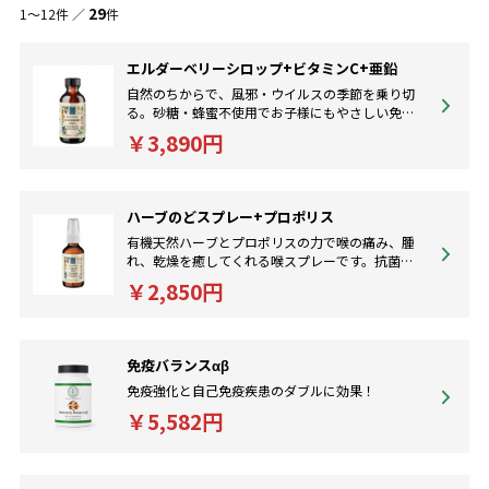
増やしたり白血球の効率を高めるにはハーブやビタミン、ミネラルを
29
1～12件 ／
件
組み合わせるサプリメントが効果的です。
エルダーベリーシロップ+ビタミンC+亜鉛
自然のちからで、風邪・ウイルスの季節を乗り切
る。砂糖・蜂蜜不使用でお子様にもやさしい免疫
サポート。
￥3,890円
ハーブのどスプレー+プロポリス
有機天然ハーブとプロポリスの力で喉の痛み、腫
れ、乾燥を癒してくれる喉スプレーです。抗菌、
免疫アップに。
￥2,850円
免疫バランスαβ
免疫強化と自己免疫疾患のダブルに効果！
￥5,582円