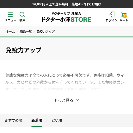
14,000円以上で送料無料！最短4～7日でお届け
0
メニュー
検索
ログイン
カート
ホーム
商品一覧
免疫力アップ
免疫力アップ
健康な免疫力は全ての人にとって必要不可欠です。免疫は細菌、ウィ
ルス、カビなどの外敵から体を守ってくれています。また免疫はガン
化してしまった体の一部を排除するのも仕事の一つです。
もっと見る
免疫力をアップさせるには総合的にアプローチする必要があります。
最適な栄養素、ストレスの減少、胃腸環境を整える、デトックス、ホ
ルモンバランスを整えることで免疫力を高めることが可能です。免疫
おすすめ順
新着順
安い順
力をアップさせるには基礎代謝を高めることも重要です。白血球は免
疫力の要で病原菌やがん細胞に攻撃を与えるのが働きです。白血球を