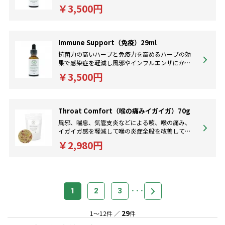
より早く回復させてくれるフォーミュラです。
￥3,500円
Immune Support（免疫）29ml
抗菌力の高いハーブと免疫力を高めるハーブの効
果で感染症を軽減し風邪やインフルエンザにかか
りにくくしてくれるハーブフォーミュラです。
￥3,500円
Throat Comfort（喉の痛みイガイガ）70g
風邪、喘息、気管支炎などによる咳、喉の痛み、
イガイガ感を軽減して喉の炎症全般を改善してく
れます。免疫効果をアップさせて風邪の早い回復
￥2,980円
にも。
1
2
3
29
1～12件 ／
件