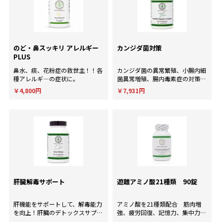
のど・鼻スッキリ アレルギー
カンジダ菌対策
PLUS
鼻水、痰、花粉症の救世主！！各
カンジダ菌の異常繁殖、小腸内細
種アレルギ―の症状に。
菌異常増殖、腸内毒素症の対策
に！
￥4,800円
￥7,931円
肝臓解毒サポート
遊離アミノ酸21種類 90錠
肝機能をサポートして、解毒能力
アミノ酸を21種類配合 筋肉増
を向上！肝臓のデトックスサプリ
強、疲労回復、記憶力、集中力、
メント。
判断力など様々な用途に使用され