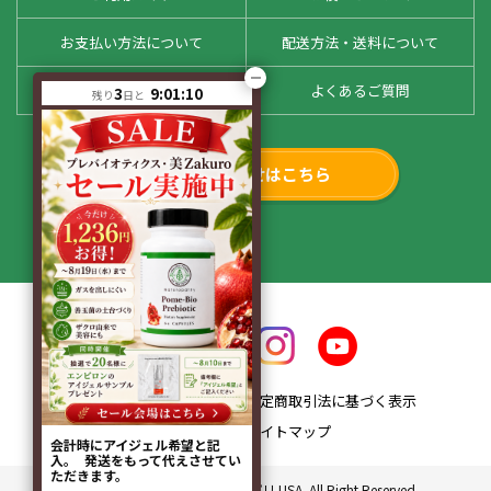
お支払い方法について
配送方法・送料について
お客様の声
よくあるご質問
3
9:01:10
残り
日と
お問い合わせはこちら
会社概要
特定商取引法に基づく表示
プライバシーポリシー
サイトマップ
会計時にアイジェル希望と記
入。 発送をもって代えさせてい
ただきます。
Copyright© 2010 ドクターサプリ USA. All Right Reserved.