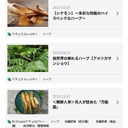
2025.05.07
【シナモン】〜多彩な効能のハイ
スペックなハーブ〜
ナチュラルレメディ
ハーブ
2024.04.10
自然界の頼れるハーブ【アメリカサ
ンショウ】
ナチュラルレメディ
ハーブ
2023.12.07
＜朝鮮人参＞先人が認めた『万能
薬』
Dr.Ozawaナチュロパシー
ハーブ
栄養辞典（成分編）
栄養辞典（食品
編）
自然療法／健康情報