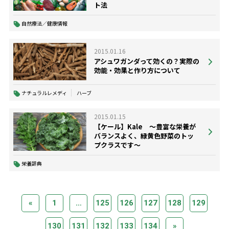
ト法
自然療法／健康情報
2015.01.16
アシュワガンダって効くの？実際の
効能・効果と作り方について
ナチュラルレメディ
ハーブ
2015.01.15
【ケール】Kale ～豊富な栄養が
バランスよく、緑黄色野菜のトッ
プクラスです～
栄養辞典
«
1
…
125
126
127
128
129
130
131
132
133
134
»