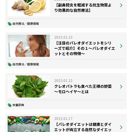
【副鼻腔炎を軽減する抗生物質よ
り効果的な自然療法】
自然療法／健康情報
2015.01.23
【注目のパレオダイエットをシリ
ーズで紹介】その１～パレオダイエ
ットとその特徴～
自然療法／健康情報
2015.01.22
クレオパトラも食べた王様の野菜
～モロヘイヤ～とは
栄養辞典
2015.01.17
【パレオダイエットは健康とダイ
エットが両立する自然なダイエッ