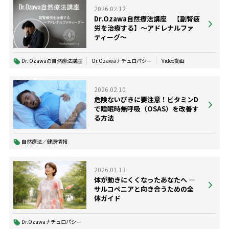
2026.02.12
Dr.Ozawa自然療法講座 【副腎疲
労を治療する】〜アドレナルファ
ティーグ〜
Dr. Ozawaの自然療法講座
Dr.Ozawaナチュロパシー
Video動画
2026.02.10
危険ないびきに要注意！ビタミンD
で睡眠時無呼吸（OSAS）を改善す
る方法
自然療法／健康情報
2026.01.13
体が動きにくくなったあなたへ ―
サルコペニアと向き合うための全
体ガイド
Dr.Ozawaナチュロパシー