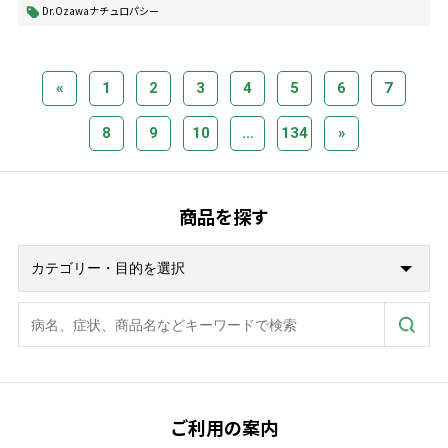
Dr.Ozawaナチュロパシー
«
1
2
3
4
5
6
7
8
9
10
…
134
»
商品を探す
ご利用の案内