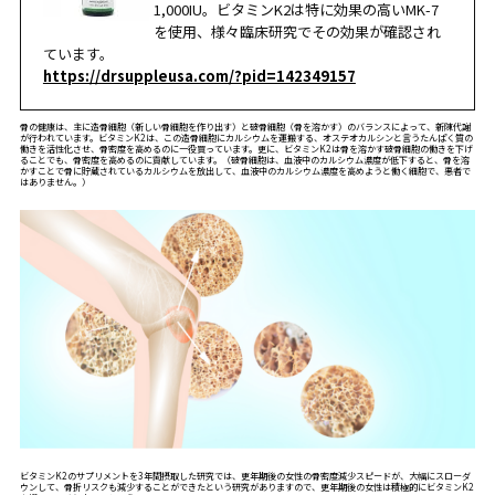
1,000IU。ビタミンK2は特に効果の高いMK-7
を使用、様々臨床研究でその効果が確認され
ています。
https://drsuppleusa.com/?pid=142349157
骨の健康は、主に造骨細胞（新しい骨細胞を作り出す）と破骨細胞（骨を溶かす）のバランスによって、新陳代謝
が行われています。ビタミンK2は、この造骨細胞にカルシウムを運搬する、オステオカルシンと言うたんぱく質の
働きを活性化させ、骨密度を高めるのに一役買っています。更に、ビタミンK2は骨を溶かす破骨細胞の働きを下げ
ることでも、骨密度を高めるのに貢献しています。（破骨細胞は、血液中のカルシウム濃度が低下すると、骨を溶
かすことで骨に貯蔵されているカルシウムを放出して、血液中のカルシウム濃度を高めようと働く細胞で、悪者で
はありません。）
ビタミンK2のサプリメントを3年間摂取した研究では、更年期後の女性の骨密度減少スピードが、大幅にスローダ
ウンして、骨折リスクも減少することができたという研究がありますので、更年期後の女性は積極的にビタミンK2