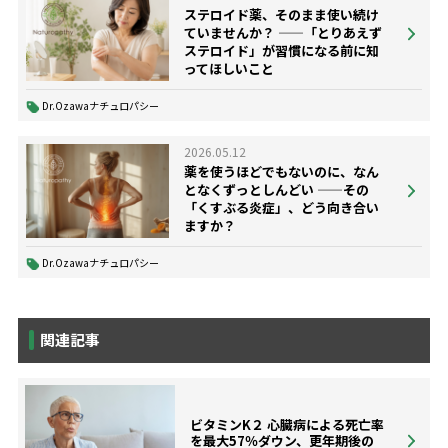
ステロイド薬、そのまま使い続け
ていませんか？ ——「とりあえず
ステロイド」が習慣になる前に知
ってほしいこと
Dr.Ozawaナチュロパシー
2026.05.12
薬を使うほどでもないのに、なん
となくずっとしんどい ——その
「くすぶる炎症」、どう向き合い
ますか？
Dr.Ozawaナチュロパシー
関連記事
ビタミンK２ 心臓病による死亡率
を最大57％ダウン、更年期後の