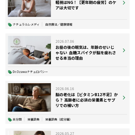
軽視はNG！【更年期の疲労】のケ
アは大切です
ナチュラルレメディ
自然療法／健康情報
2026.07.06
お昼の後の眠気は、年齢のせいじ
ゃない ―― 血糖スパイクが脳を疲れさ
せる本当の理由
Dr.Ozawaナチュロパシー
2026.06.16
脳の老化は【ビタミンB12不足】か
ら？ 高齢者に必須の栄養素とサプ
リでの補い方
未分類
栄養辞典
栄養辞典（成分編）
2026.05.27