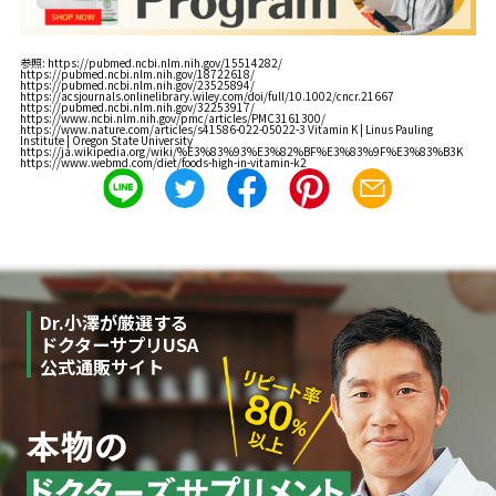
参照: https://pubmed.ncbi.nlm.nih.gov/15514282/
https://pubmed.ncbi.nlm.nih.gov/18722618/
https://pubmed.ncbi.nlm.nih.gov/23525894/
https://acsjournals.onlinelibrary.wiley.com/doi/full/10.1002/cncr.21667
https://pubmed.ncbi.nlm.nih.gov/32253917/
https://www.ncbi.nlm.nih.gov/pmc/articles/PMC3161300/
https://www.nature.com/articles/s41586-022-05022-3 Vitamin K | Linus Pauling
Institute | Oregon State University
https://ja.wikipedia.org/wiki/%E3%83%93%E3%82%BF%E3%83%9F%E3%83%B3K
https://www.webmd.com/diet/foods-high-in-vitamin-k2
Dr.小澤が厳選する
ドクターサプリUSA
公式通販サイト