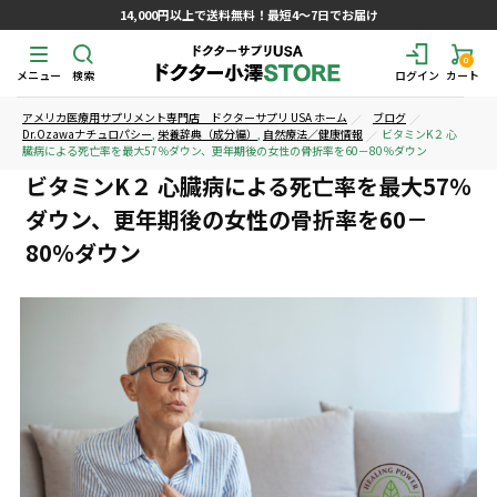
14,000円以上で送料無料！最短4～7日でお届け
0
メニュー
検索
ログイン
カート
アメリカ医療用サプリメント専門店 ドクターサプリ USA ホーム
ブログ
Dr.Ozawaナチュロパシー
,
栄養辞典（成分編）
,
自然療法／健康情報
ビタミンK２ 心
臓病による死亡率を最大57％ダウン、更年期後の女性の骨折率を60－80％ダウン
ビタミンK２ 心臓病による死亡率を最大57％
ダウン、更年期後の女性の骨折率を60－
80％ダウン