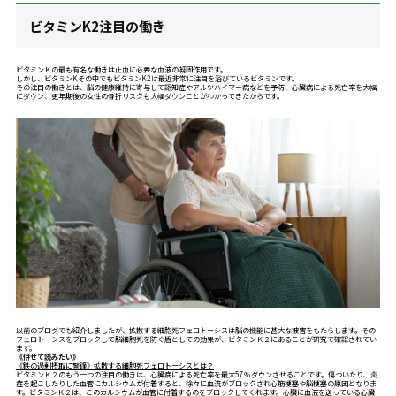
ビタミンK2注目の働き
ビタミンＫの最も有名な働きは止血に必要な血液の凝固作用です。
しかし、ビタミンKその中でもビタミンK2は最近非常に注目を浴びているビタミンです。
その注目の働きとは、脳の健康維持に寄与して認知症やアルツハイマー病などを予防、心臓病による死亡率を大幅
にダウン、更年期後の女性の骨折リスクも大幅ダウンことがわかってきたからです。
以前のブログでも紹介しましたが、拡散する細胞死フェロトーシスは脳の機能に甚大な被害をもたらします。その
フェロトーシスをブロックして脳細胞死を防ぐ盾としての効果が、ビタミンＫ２にあることが研究で確認されてい
ます。
《併せて読みたい》
《鉄の過剰摂取に警鐘》拡散する細胞死フェロトーシスとは？
ビタミンＫ２のもう一つの注目の働きは、心臓病による死亡率を最大57％ダウンさせることです。傷ついたり、炎
症を起こしたりした血管にカルシウムが付着すると、徐々に血流がブロックされ心筋梗塞や脳梗塞の原因となりま
す。ビタミンＫ２は、このカルシウムが血管に付着するのをブロックしてくれます。心臓に血液を送っている心臓