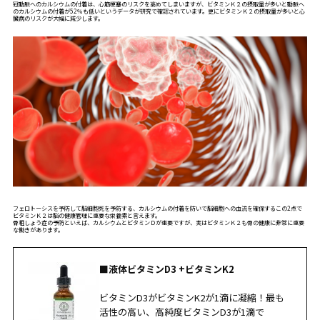
冠動脈へのカルシウムの付着は、心筋梗塞のリスクを高めてしまいますが、ビタミンＫ２の摂取量が多いと動脈へ
のカルシウムの付着が52％も低いというデータが研究で確認されています。更にビタミンＫ２の摂取量が多いと心
臓病のリスクが大幅に減少します。
フェロトーシスを予防して脳細胞死を予防する、カルシウムの付着を防いで脳細胞への血流を確保するこの2点で
ビタミンＫ２は脳の健康管理に重要な栄養素と言えます。
骨粗しょう症の予防といえば、カルシウムとビタミンＤが重要ですが、実はビタミンＫ２も骨の健康に非常に重要
な働きがあります。
■液体ビタミンD3 +ビタミンK2
ビタミンD3がビタミンK2が1滴に凝縮！最も
活性の高い、高純度ビタミンD3が1滴で