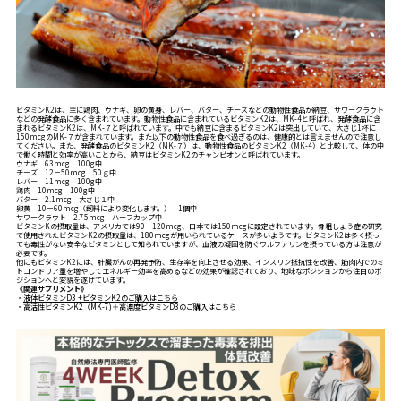
ビタミンK2は、主に鶏肉、ウナギ、卵の黄身、レバー、バター、チーズなどの動物性食品か納豆、サワークラウト
などの発酵食品に多く含まれています。動物性食品に含まれているビタミンK2は、MK-4と呼ばれ、発酵食品に含
まれるビタミンK2は、MK-７と呼ばれています。中でも納豆に含まるビタミンK2は突出していて、大さじ1杯に
150mcgのMK-７が含まれています。また以下の動物性食品を食べ過ぎるのは、健康的とは言えませんので注意し
てください。また、発酵食品のビタミンK2（MK-７）は、動物性食品のビタミンK2（MK-4）と比較して、体の中
で働く時間と効率が高いことから、納豆はビタミンK2のチャンピオンと呼ばれています。
ウナギ 63mcg 100g中
チーズ 12－50mcg 50ｇ中
レバー 11mcg 100g中
鶏肉 10mcg 100g中
バター 2.1mcg 大さじ１中
卵黄 10－60mcg（飼料により変化します。） 1個中
サワークラウト 2.75mcg ハーフカップ中
ビタミンKの摂取量は、アメリカでは90－120mcg、日本では150mcgに設定されています。骨粗しょう症の研究
で使用されたビタミンK2の摂取量は、180mcgが用いられているケースが多いようです。ビタミンK2は多く摂っ
ても毒性がない安全なビタミンとして知られていますが、血液の凝固を防ぐワルファリンを摂っている方は注意が
必要です。
他にもビタミンK2には、肝臓がんの再発予防、生存率を向上させる効果、インスリン抵抗性を改善、筋肉内でのミ
トコンドリア量を増やしてエネルギー効率を高めるなどの効果が確認されており、地味なポジションから注目のポ
ジションへと変貌を遂げています。
《関連サプリメント》
・
液体ビタミンD3 +ビタミンK2のご購入はこちら
・
高活性ビタミンK2（MK-7)＋高濃度ビタミンD3のご購入はこちら