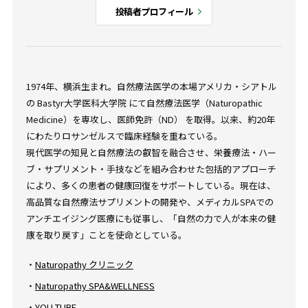
投稿者プロフィール
1974年、横浜生まれ。自然療法医学の本場アメリカ・シアトル
の Bastyr大学医科大学院 にて自然療法医学（Naturopathic
Medicine）を専攻し、医師免許（ND） を取得。以来、約20年
にわたりロサンゼルスで臨床経験を重ねている。
現代医学の知見と自然療法の叡智を融合させ、栄養療法・ハー
ブ・サプリメント・手技などを組み合わせた包括的アプローチ
により、多くの患者の健康回復をサポートしている。現在は、
高品質な自然療法サプリメントの開発や、メディカルSPAでの
アンチエイジング医療にも従事し、「自然の力で人が本来の健
康を取り戻す」ことを使命としている。
・
Naturopathy クリニック
・
Naturopathy SPA&WELLNESS
・
YOU TUBE