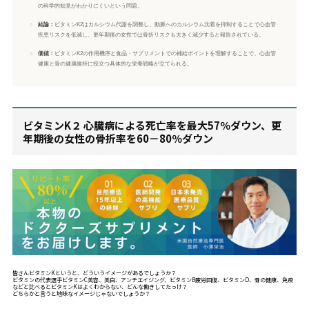
の科学的知見がわかりにくいという問題。
○
結論：
ビタミンK2はカルシウム代謝を調整し、動脈へのカルシウム沈着を抑制することで心血管
疾患リスクを低減し、更年期後の女性では骨折リスクも大きく減少すると報告されている。
○
価値：
ビタミンK2の作用機序と食品・サプリメントでの補給ポイントを理解することで、心血管
健康と骨の健康維持に役立つ具体的な栄養戦略が立てられる。
ビタミンK２ 心臓病による死亡率を最大57％ダウン、更
年期後の女性の骨折率を60－80％ダウン
皆さんビタミンKというと、どういうイメージがあるでしょうか？
ビタミンの代表選手ビタミンC美容、美白、アンチエイジング、ビタミンB疲労回復、ビタミンD、骨の健康、免疫
などと比べるとビタミンKはよくわからない、どんな働きしてたっけ？
どちらかと言うと地味なイメージじゃないでしょうか？