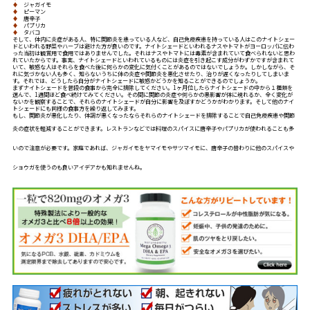
♦
ジャガイモ
♦
ピーマン
♦
唐辛子
♦
パプリカ
♦
タバコ
そして、体内に炎症がある人、特に関節炎を患っている人など、自己免疫疾患を持っている人はこのナイトシェー
ドといわれる野菜やハーブは避けた方が良いのです。ナイトシェードといわれるナスやトマトがヨーロッパに伝わ
った当初は観賞用で食用ではありませんでした。それはナスやトマトには毒素が含まれていて食べられないと思わ
れていたからです。事実、ナイトシェードといわれているものには炎症を引き起こす成分がわずかですが含まれて
いて、敏感な人はそれらを食べた後に何らかの変化に気付くことがあるのではないでしょうか。しかしながら、そ
れに気づかない人も多く、知らないうちに体の炎症や関節炎を悪化させたり、治りが遅くなったりしてしまいま
す。それでは、どうしたら自分がナイトシェードに敏感かどうかを知ることができるのでしょうか。
まずナイトシェードを普段の食事から完全に排除してください。1ヶ月位したらナイトシェードの中から１種類を
選んで、1週間ほど食べ続けてみてください。その間に関節の炎症や何らかの悪影響が体に現れるか、全く変化が
ないかを観察することで、それらのナイトシェードが自分に影響を及ぼすかどうかがわかります。そして他のナイ
トシェードにも同様の食事方を繰り返してみます。
もし、関節炎が悪化したり、体調が悪くなったならそれらのナイトシェードを排除することで自己免疫疾患や関節
炎の症状を軽減することができます。
レストランなどでは料理のスパイスに唐辛子やパプリカが使われることも多
いので注意が必要です。家庭であれば、ジャガイモをヤマイモやサツマイモに、唐辛子の替わりに他のスパイスや
ショウガを使うのも良いアイデアかも知れませんね。