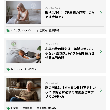
2026.07.27
軽視はNG！【更年期の疲労】のケ
アは大切です
ナチュラルレメディ
自然療法／健康情報
2026.07.06
お昼の後の眠気は、年齢のせいじ
ゃない ―― 血糖スパイクが脳を疲れさ
せる本当の理由
Dr.Ozawaナチュロパシー
2026.06.16
脳の老化は【ビタミンB12不足】か
ら？ 高齢者に必須の栄養素とサプ
リでの補い方
未分類
栄養辞典
栄養辞典（成分編）