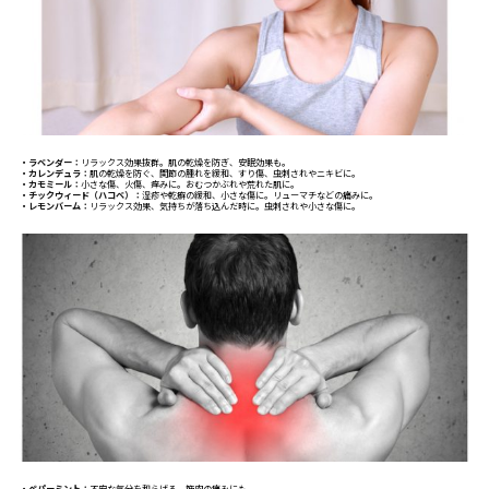
・ラベンダー：
リラックス効果抜群。肌の乾燥を防ぎ、安眠効果も。
・カレンデュラ：
肌の乾燥を防ぐ、関節の腫れを緩和、すり傷、虫刺されやニキビに。
・カモミール：
小さな傷、火傷、痒みに。おむつかぶれや荒れた肌に。
・チックウィード（ハコベ）：
湿疹や乾癬の緩和、小さな傷に。リューマチなどの痛みに。
・レモンバーム：
リラックス効果、気持ちが落ち込んだ時に。虫刺されや小さな傷に。
・ペパーミント：
不安な気分を和らげる。筋肉の痛みにも。