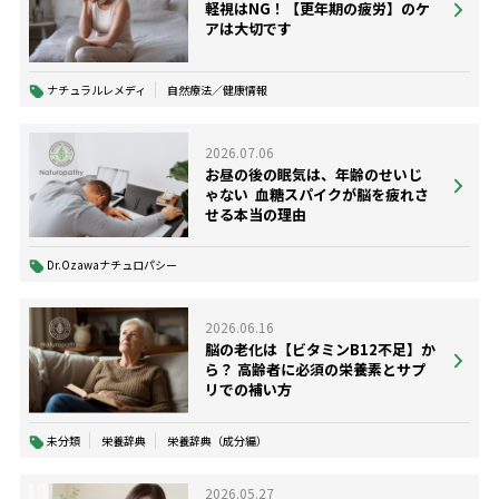
軽視はNG！【更年期の疲労】のケ
アは大切です
ナチュラルレメディ
自然療法／健康情報
2026.07.06
お昼の後の眠気は、年齢のせいじ
ゃない ―― 血糖スパイクが脳を疲れさ
せる本当の理由
Dr.Ozawaナチュロパシー
2026.06.16
脳の老化は【ビタミンB12不足】か
ら？ 高齢者に必須の栄養素とサプ
リでの補い方
未分類
栄養辞典
栄養辞典（成分編）
2026.05.27