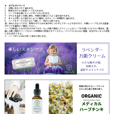
♦
ダブルボイラーで
1. お鍋に水をいれて温めます。
2. 耐熱のボウルに乾燥ハーブを入れます。
3. ハーブが浸る程にキャリアオイルを入れます。
4. ボウルを温まった鍋に重ね、中身をお箸などでよく混ぜ合わせます。
5. オイルが熱くなり過ぎないように確認しながら、1～4時間ほど温めます。
6. ハーブをチーズクロスなどで濾して、冷めたら絞ります。
注：
湯せんのようですが、耐熱のボウルはお湯の中につけずにスチームさせますので、お鍋とハーブを入れる容器
のサイズを最初にご確認ください。
ハーブは乾燥したものがおすすめですが、もしお庭で栽培したフレッシュなハーブをお使いになりたい場合は、風
通しの良い場所でハーブを12～24時間ほど乾燥させてください。パリパリにならない程度、水分がなくなった状態
になればOKですよ。
※ ハーブオイルは6か月～1年ほど使えます。