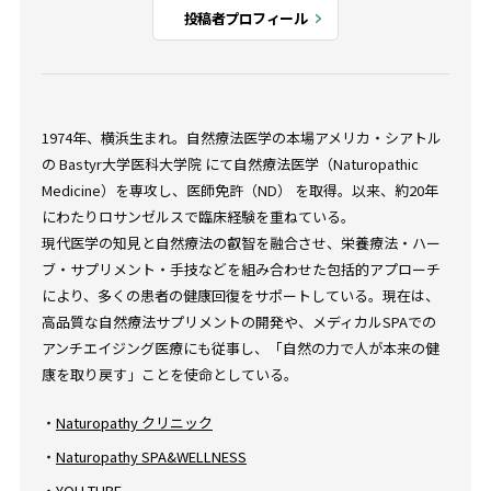
投稿者プロフィール
1974年、横浜生まれ。自然療法医学の本場アメリカ・シアトル
の Bastyr大学医科大学院 にて自然療法医学（Naturopathic
Medicine）を専攻し、医師免許（ND） を取得。以来、約20年
にわたりロサンゼルスで臨床経験を重ねている。
現代医学の知見と自然療法の叡智を融合させ、栄養療法・ハー
ブ・サプリメント・手技などを組み合わせた包括的アプローチ
により、多くの患者の健康回復をサポートしている。現在は、
高品質な自然療法サプリメントの開発や、メディカルSPAでの
アンチエイジング医療にも従事し、「自然の力で人が本来の健
康を取り戻す」ことを使命としている。
・
Naturopathy クリニック
・
Naturopathy SPA&WELLNESS
・
YOU TUBE