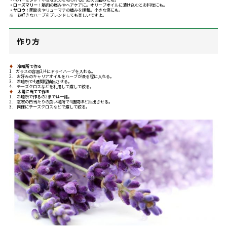
・ローズマリー：
筋肉の痛みやヘアケアに。オリーブオイルに漬け込むとお料理にも。
・ヤロウ：
関節炎やリューマチの痛みを緩和。小さな傷にも。
※ お好きなハーブをブレンドしても楽しいですよ。
作り方
♦
冷暗所で作る
1 ガラスの容器3/4にドライハーブを入れる。
2. お好みのキャリアオイルをハーブが浸る程に入れる。
3. 冷暗所で4週間程抽出させる。
4. チーズクロスなどを利用して濾して絞る。
♦
太陽に当てて作る
1. 冷暗所で作るの2までは一緒。
2. 窓際の日当たりの良い場所で4週間ほど抽出させる。
3. 同様にチーズクロスなどで濾して絞る。