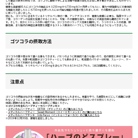
した最近の欧米の研究では、ゴツコラに静脈不全による浮腫や皮膚の変化を正常に戻す働きがあることもわかって
います。
健康な高齢者80人にゴツコラの抽出エキス250mgから750mgを3ヶ月摂ってもらい、握力や脚強度などの身体的
な機能を測定したところ750mgを摂った人には大幅な機能の改善が見られましたが、その服用を止めたらまた元
に戻ってしまいました。
他にも、ゴツコラに含まれているトリテルペン類の一種、アシアチコシドが、健康な皮膚に必要な、脂質やタンパ
ク質、コラーゲンの合成を促進させることから、毛髪・爪の健康を保ち、お肌などの美容効果も期待されていま
す。そして、何かとストレスの多い現代では、ゴツコラのリラックス効果を期待して、うつやストレスの改善、鎮
静効果、また脳内の神経伝達物質を調整するストレス解消のハーブとしても利用されるようになってきました。
ゴツコラの摂取方法
ゴツコラの葉や茎は生で食べる事もできます。パセリのように刺激的で香りも強いので、他の野菜と併せて食べる
のも良いです。生葉や乾燥葉はゴツコラティーとしても飲めますし、乾燥葉のパウダーは料理、スムージー、ケー
キなどに入れて利用するのも良いでしょう。
カプセルの場合、トリテルペノイド30mgを含むカプセルを1から2カプセル、1日2回服用してください。
注意点
ゴツコラの摂取は吐き気や腹痛などの副作用があるかもしれません。用量を守り、8週間をめどにして長期には使
わないようにしましょう。妊娠中や授乳中の方の摂取はデータが十分ではないのでお控えください。
体調に問題のある方は、事前に主治医にご相談ください。
≪ゴツコラを含むハーブティーやハーブチンキ≫
・
メディカルハーブティー DETOX （デトックス）のご購入はこちら
・
メディカルハーブティー Sweet Moment（スイートモーメント）のご購入はこちら
・
メディカルハーブチンキ Into Focus（イントゥーフォーカス）のご購入はこちら
※2019年12月30日、情報を追記しました。