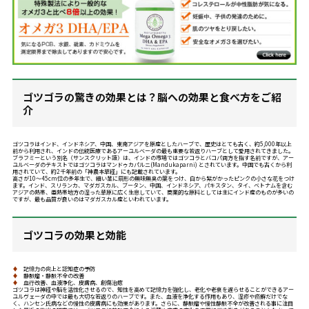
ゴツゴラの驚きの効果とは？脳への効果と食べ方をご紹
介
ゴツコラはインド、インドネシア、中国、東南アジアを原産としたハーブで、歴史はとても古く、約5,000年以上
前から利用され、インドの伝統医療であるアーユルベーダの最も重要な若返りハーブとして愛用されてきました。
ブラフミーという別名（サンスクリット語）は、インドの市場ではゴツコラとバコパ両方を指す名前ですが、アー
ユルベーダのテキストではゴツコラはマンドゥカパルニ(Mandukaparni) とされています。中国でも古くから利
用されていて、約2千年前の「神農本草経」にも記載されています。
高さが10〜45cm位の多年生で、細い茎に扇形の無味無臭の葉をつけ、白から紫がかったピンクの小さな花をつけ
ます。インド、スリランカ、マダガスカル、ブータン、中国、インドネシア、パキスタン、タイ、ベトナムを含む
アジアの熱帯、亜熱帯地方の湿った草原に広く生息していて、商業的な原料としては主にインド産のものが多いの
ですが、最も品質が良いのはマダガスカル産といわれています。
ゴツコラの効果と効能
♦
記憶力の向上と認知症の予防
♦
静脈瘤・静脈不全の改善
♦
血行改善、血液浄化、皮膚病、創傷治癒
ゴツコラは神経や脳を活性化させるので、知性を高めて記憶力を強化し、老化や老衰を遅らせることができるアー
ユルヴェーダの中では最も大切な若返りのハーブです。また、血液を浄化する作用もあり、湿疹や疥癬だけでな
く、ハンセン氏病などの慢性の皮膚病にも効果があります。さらに、静脈瘤や慢性静脈不全が改善される事に注目