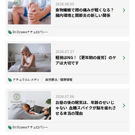
2026.08.05
食物繊維で膝の痛みが軽くなる？
腸内環境と関節炎の新しい関係
Dr.Ozawaナチュロパシー
2026.07.27
軽視はNG！【更年期の疲労】のケ
アは大切です
ナチュラルレメディ
自然療法／健康情報
2026.07.06
お昼の後の眠気は、年齢のせいじ
ゃない ―― 血糖スパイクが脳を疲れさ
せる本当の理由
Dr.Ozawaナチュロパシー