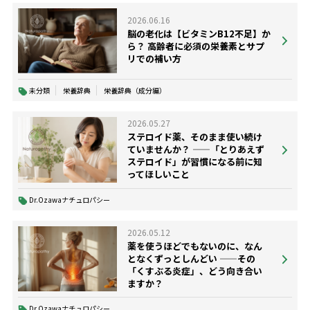
2026.06.16
脳の老化は【ビタミンB12不足】か
ら？ 高齢者に必須の栄養素とサプ
リでの補い方
未分類
栄養辞典
栄養辞典（成分編）
2026.05.27
ステロイド薬、そのまま使い続け
ていませんか？ ——「とりあえず
ステロイド」が習慣になる前に知
ってほしいこと
Dr.Ozawaナチュロパシー
2026.05.12
薬を使うほどでもないのに、なん
となくずっとしんどい ——その
「くすぶる炎症」、どう向き合い
ますか？
Dr.Ozawaナチュロパシー