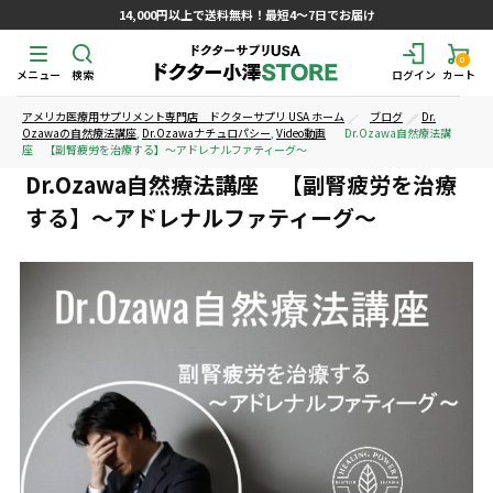
14,000円以上で送料無料！最短4～7日でお届け
0
メニュー
検索
ログイン
カート
アメリカ医療用サプリメント専門店 ドクターサプリ USA ホーム
ブログ
Dr.
Ozawaの自然療法講座
,
Dr.Ozawaナチュロパシー
,
Video動画
Dr.Ozawa自然療法講
座 【副腎疲労を治療する】〜アドレナルファティーグ〜
Dr.Ozawa自然療法講座 【副腎疲労を治療
する】〜アドレナルファティーグ〜