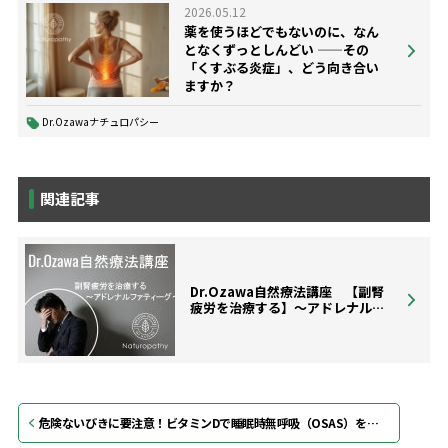
2026.05.12
薬を使うほどでもないのに、なん
となくずっとしんどい ——その
「くすぶる炎症」、どう向き合い
ますか？
Dr.Ozawaナチュロパシー
関連記事
Dr.Ozawa自然療法講座 【副腎
疲労を治療する】〜アドレナル…
危険ないびきに要注意！ビタミンDで睡眠時無呼吸（OSAS）を改善する方法