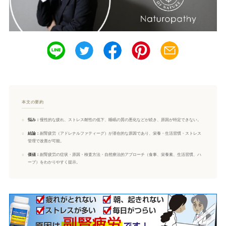
本文の要約
○
悩み：
慢性的な疲れ、ストレス耐性の低下、睡眠の質の悪化などが続き、原因が特定できない。
○
結論：
副腎疲労（アドレナルファティーグ）が潜在的な原因であり、栄養・生活習慣・ストレス
管理で改善が可能。
○
価値：
副腎疲労の症状・原因・検査方法・自然療法的アプローチ（食事、栄養素、生活習慣、ハ
ーブ）をわかりやすく提示。