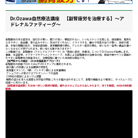
Dr.Ozawa自然療法講座 【副腎疲労を治療する】〜ア
ドレナルファティーグ〜
副腎疲労の主な症状は、寝付きが悪い、眠りが浅い、朝起きれない、いつもストレスを感じる、慢性疲労、風邪を
ひきやすい、低血糖、落ち込みやすい、気分がすぐれない、イライラする、痛みや怪我の治りが悪い、性欲の減
退、生理の周期の乱れ、生理前症候群、更年期障害の悪化、アレルギー症状の悪化、甘いもの・塩辛い食品を食べ
たくなるなどが挙げられます。思い当たる事がありますか？
この動画では、副腎疲労（アドレナルファテーグ）の「原因と症状、改善法」についてDr.Ozawaが説明します。
食事、生活習慣、ドクターズサプリメントやハーブ、生薬による副腎疲労の治療法の他、原因不明やウツと間違わ
れやすい副腎疲労の検査法など、治療経験に基づいた具体的な解説です。
【専門医からの補足：2026年版最新アプローチ】
副腎疲労の回復プロセスは以下の5ステップに集約されます。
低GI食への改善による血糖値の安定化
高用量ビタミンC、B群、パントテン酸による栄養補給
アシュワガンダ等のアダプトゲンハーブの活用
23時前の就寝によるリズム調整
細胞の活力を支える適度な天然塩の摂取 これらを組み合わせることで、副腎の機能はより確実に、かつスムーズに
回復へと向かいます。
【副腎疲労症候群】を日本一詳しい医師が解説。疲れのメカニズムから治しかたまで、全てを解説。60分の有料級
動画。