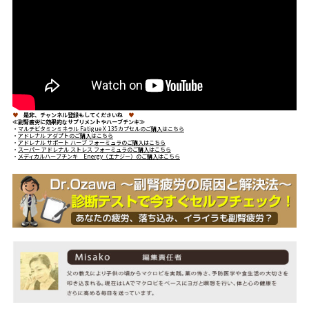
♥
是非、チャンネル登録もしてくださいね
♥
≪副腎疲労に効果的なサプリメントやハーブチンキ≫
・
マルチビタミンミネラル Fatigue X 135カプセルのご購入はこちら
・
アドレナル アダプトのご購入はこちら
・
アドレナル サポート ハーブ フォーミュラのご購入はこちら
・
スーパー アドレナル ストレス フォーミュラのご購入はこちら
・
メディカルハーブチンキ Energy（エナジー）のご購入はこちら