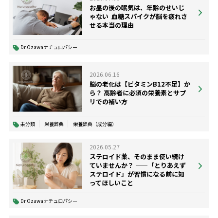
お昼の後の眠気は、年齢のせいじ
ゃない ―― 血糖スパイクが脳を疲れさ
せる本当の理由
Dr.Ozawaナチュロパシー
2026.06.16
脳の老化は【ビタミンB12不足】か
ら？ 高齢者に必須の栄養素とサプ
リでの補い方
未分類
栄養辞典
栄養辞典（成分編）
2026.05.27
ステロイド薬、そのまま使い続け
ていませんか？ ——「とりあえず
ステロイド」が習慣になる前に知
ってほしいこと
Dr.Ozawaナチュロパシー