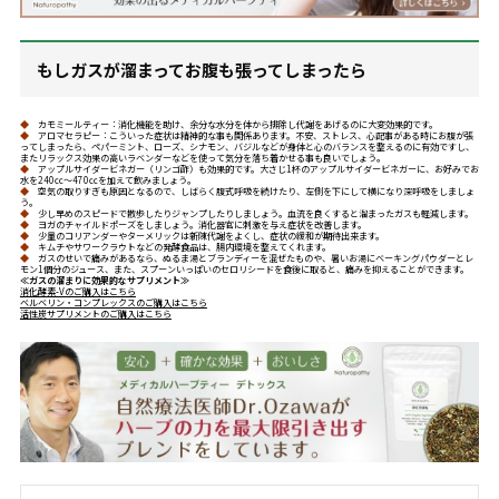
もしガスが溜まってお腹も張ってしまったら
◆
カモミールティー：消化機能を助け、余分な水分を体から排除し代謝をあげるのに大変効果的です。
◆
アロマセラピー：こういった症状は精神的な事も関係あります。不安、ストレス、心配事がある時にお腹が張
ってしまったら、ペパーミント、ローズ、シナモン、バジルなどが身体と心のバランスを整えるのに有効ですし、
またリラックス効果の高いラベンダーなどを使って気分を落ち着かせる事も良いでしょう。
◆
アップルサイダービネガー（リンゴ酢）も効果的です。大さじ1杯のアップルサイダービネガーに、お好みでお
水を240㏄～470㏄を加えて飲みましょう。
◆
空気の取りすぎも原因となるので、しばらく腹式呼吸を続けたり、左側を下にして横になり深呼吸をしましょ
う。
◆
少し早めのスピードで散歩したりジャンプしたりしましょう。血流を良くすると溜まったガスも軽減します。
◆
ヨガのチャイルドポーズをしましょう。消化器官に刺激を与え症状を改善します。
◆
少量のコリアンダーやターメリックは新陳代謝をよくし、症状の緩和が期待出来ます。
◆
キムチやサワークラウトなどの発酵食品は、腸内環境を整えてくれます。
◆
ガスのせいで痛みがあるなら、ぬるま湯とブランディーを混ぜたものや、暑いお湯にベーキングパウダーとレ
モン1個分のジュース、また、スプーンいっぱいのセロリシードを食後に取ると、痛みを抑えることができます。
≪ガスの溜まりに効果的なサプリメント≫
消化酵素-Vのご購入はこちら
ベルベリン・コンプレックスのご購入はこちら
活性炭サプリメントのご購入はこちら