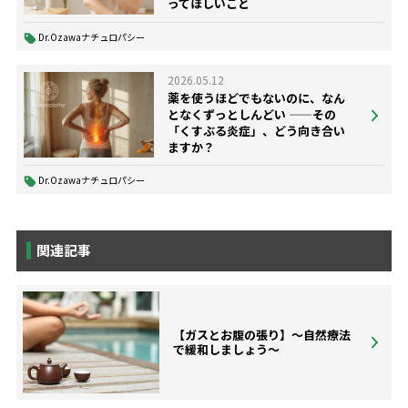
ってほしいこと
Dr.Ozawaナチュロパシー
2026.05.12
薬を使うほどでもないのに、なん
となくずっとしんどい ——その
「くすぶる炎症」、どう向き合い
ますか？
Dr.Ozawaナチュロパシー
関連記事
【ガスとお腹の張り】～自然療法
で緩和しましょう～