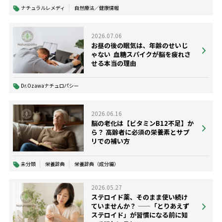
ナチュラルレメディ
自然療法／健康情報
2026.07.06
お昼の後の眠気は、年齢のせいじ
ゃない ―― 血糖スパイクが脳を疲れさ
せる本当の理由
Dr.Ozawaナチュロパシー
2026.06.16
脳の老化は【ビタミンB12不足】か
ら？ 高齢者に必須の栄養素とサプ
リでの補い方
未分類
栄養辞典
栄養辞典（成分編）
2026.05.27
ステロイド薬、そのまま使い続け
ていませんか？ ——「とりあえず
ステロイド」が習慣になる前に知