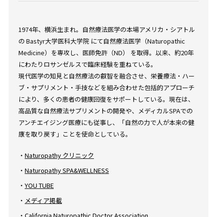
1974年、横浜生まれ。自然療法医学の本場アメリカ・シアトル
の Bastyr大学医科大学院 にて自然療法医学（Naturopathic
Medicine）を専攻し、医師免許（ND） を取得。以来、約20年
にわたりロサンゼルスで臨床経験を重ねている。
現代医学の知見と自然療法の叡智を融合させ、栄養療法・ハー
ブ・サプリメント・手技などを組み合わせた包括的アプローチ
により、多くの患者の健康回復をサポートしている。現在は、
高品質な自然療法サプリメントの開発や、メディカルSPAでの
アンチエイジング医療にも従事し、「自然の力で人が本来の健
康を取り戻す」ことを使命としている。
・
Naturopathy クリニック
・
Naturopathy SPA&WELLNESS
・
YOU TUBE
・
メディア掲載
・
California Naturopathic Doctor Association