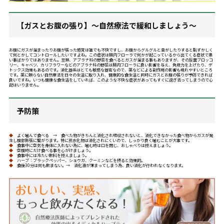
【ガスとお腹の張り】～自然療法で緩和しましょう～
お腹にガスが溜まったりお腹が張った感覚は誰でも不快ですし、お腹からグルグルと音がしたりすると恥ずかしく
て何とかしてコントロールしたいですよね。この症状は腸内フローラで何かが起こっているから出てくる症状で悪
い事ばかりではありません。豆類、アブラナ科の野菜を食べるとガスが溜まる事もありますが、
その反面ブロッコ
リー、キャベツ、
カリフラワーなどのアブラナ科の野菜は腸内フローラに良い影響を
与え、免疫力を上げたり、デ
トックス効果もあるのです。消化器系はとても敏感な器官なので、薬などによる副作用の影響も現れやすいところ
です。薬に頼らない自然療法を日々の生活に取り入れ、健康的な食生活と同時にガスとお腹の張りが予防できれば
良いですね。いつも健康な食生活をしていれば、このような不快な症状があってもすぐに過ぎ去ってしまうので心
配はいりません。
予防策
◆
よく噛んで食べる → 食べた物がきちんと消化され吸収されないと、消化できなかった食べ物からガスが発
生し腹部膨張に繋がります。特に炭水化物は消化されにくいので、しっかり良く噛むことが大事です。
◆
食事中に空気を身体に入れない為に、噛む時は口を閉じ、おしゃべりは控えましょう。
◆
空腹時にだけ食べる事を心がけましょう。
◆
食事中には冷たい飲料を控えましょう。
◆
ハーブ：ブラックペッパー、ショウガ、クーミンなどを摂ると効果的。
◆
食後30分は何も飲まない。→ 消化液が薄まってしまう為、良い消化が行われなくなります。