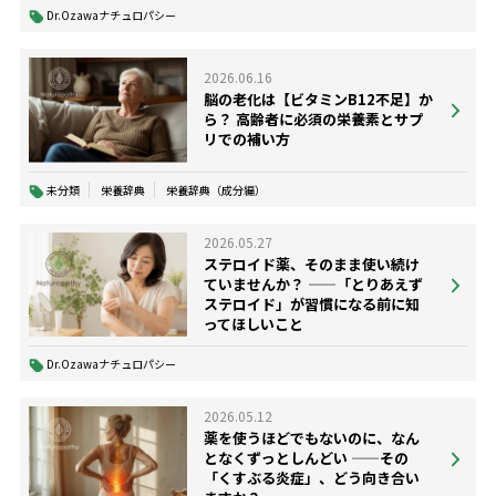
Dr.Ozawaナチュロパシー
2026.06.16
脳の老化は【ビタミンB12不足】か
ら？ 高齢者に必須の栄養素とサプ
リでの補い方
未分類
栄養辞典
栄養辞典（成分編）
2026.05.27
ステロイド薬、そのまま使い続け
ていませんか？ ——「とりあえず
ステロイド」が習慣になる前に知
ってほしいこと
Dr.Ozawaナチュロパシー
2026.05.12
薬を使うほどでもないのに、なん
となくずっとしんどい ——その
「くすぶる炎症」、どう向き合い