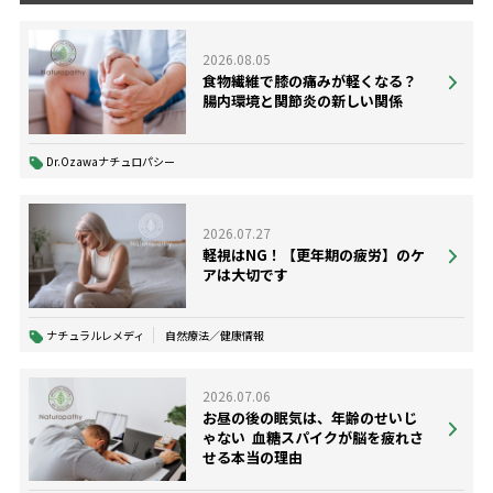
2026.08.05
食物繊維で膝の痛みが軽くなる？
腸内環境と関節炎の新しい関係
Dr.Ozawaナチュロパシー
2026.07.27
軽視はNG！【更年期の疲労】のケ
アは大切です
ナチュラルレメディ
自然療法／健康情報
2026.07.06
お昼の後の眠気は、年齢のせいじ
ゃない ―― 血糖スパイクが脳を疲れさ
せる本当の理由