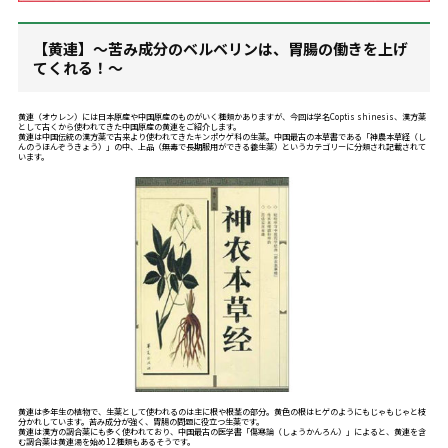
【黄連】～苦み成分のベルベリンは、胃腸の働きを上げ
てくれる！～
黄連（オウレン）には日本原産や中国原産のものがいく種類かありますが、今回は学名Coptis shinesis、漢方薬
として古くから使われてきた中国原産の黄連をご紹介します。
黄連は中国伝統の漢方薬で古来より使われてきたキンポウゲ科の生薬。中国最古の本草書である「神農本草経（し
んのうほんぞうきょう）」の中、上品（無毒で長期服用ができる養生薬）というカテゴリーに分類され記載されて
います。
黄連は多年生の植物で、生薬として使われるのは主に根や根茎の部分。黄色の根はヒゲのようにもじゃもじゃと枝
分かれしています。苦み成分が強く、胃腸の問題に役立つ生薬です。
黄連は漢方の調合薬にも多く使われており、中国最古の医学書「傷寒論（しょうかんろん）」によると、黄連を含
む調合薬は黄連湯を始め12種類もあるそうです。