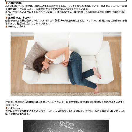
♦
心臓の健康に
2006年の研究で、黄連は心臓病に効果的と示されました。ラットを使った実験において、黄連はコレステロール値
と血糖値を下げる事により、心臓病の予防や症状改善に役立つとされています。
また、含まれるアルカロイドのベルベリンは、少量での使用で心臓を刺激して収縮性を高め冠状動脈の血流を促進
します。
♦
血糖値のコントロール
動物を使った実験は数多く行われていますが、2011年の研究発表によると、インスリン抵抗性の症状を改善する働
きがあり、糖尿病に良いとされています。
♦
PMSのサポート
PMSは、生理前の1週間程の間に身体にも心にも起こる不快な症状群。黄連は腹部の痙攣などの症状改善に効果を
発揮します。
♦
ストレスに
黄連には穏やかな鎮静効果があります。ストレスで眠れないという方には、身体も心も落ち着かせて良い眠りにも
繋げる働きがあります。