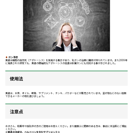
♦
ガン予防
黄連は細胞の自然死（アポトーシス）を誘発する働きがあり、乳ガンの治療に期待が持たれています。また2009年
に発表された研究でも、黄連の積極的なアポトーシスの促進は肝臓ガンにも対抗する事が示されました。
使用法
黄連は、お茶、オイル、軟膏、サプリメント、チンキ、パウダーなどが販売されています。混ぜ物などのない信頼
できるメーカーの物を選びましょう。
注意点
お子さん、妊娠中や授乳中の方のご使用はお控えください。また健康上に問題のある方は、事前に主治医にご相談
ください。
≪黄連の主成分、ベルベリンを含むサプリメント≫