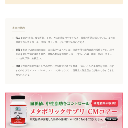
本文の要約
○
悩み：
IBSや胃痛、食欲不振、下痢、ガスの溜まりやすさなど、胃腸の不調に悩んでいる。また血
糖値やコレステロール、PMS、ストレス、がん予防にも関心がある。
○
結論：
黄連（Coptis chinensis）の主成分ベルベリンは、抗菌作用で腸内細菌の増殖を抑え、胆汁
分泌を促して消化吸収を高め、胃腸の働きを強力にサポートする。心臓・血糖・PMS・ストレ
ス・がん予防にも役立つ。
○
価値：
古来の漢方生薬としての歴史と現代研究に基づく黄連・ベルベリンの多面的な効果、おす
すめのサプリメント（ベルベリン・コンプレックス）、使用上の注意点までがわかりやすくまと
められている。