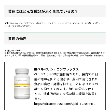
黄連にはどんな成分がふくまれているの？
黄連にはベルベリン、コプチシン、パルマチン、ジャトロリジンなどのアルカロイド、フェルラ酸、オパクノン、
タンニンなどを含んでいます。
黄連の働き
♦
消化のサポート
含まれる苦み成分のベルベリンは、腸内での細菌増殖を抑えたり、消化吸収の能力を高めるなど、胃腸の働きをサ
ポートします。IBS（過敏性腸症候群）、胃痛、食欲不振など様々な胃の症状の改善、また下痢予防にも有効です。
■ベルベリン・コンプレックス
ベルベリンには抗菌作用があり、腸内での細
菌の増殖を抑える働きや、腸内で消化された
食品の腐敗・発酵を抑えることによりガスの
発生を抑えてくれます。胆汁の分泌を促すこ
とで、消化吸収能力を高め腸内環境を改善し
ます。
https://drsuppleusa.com/?pid=122094410